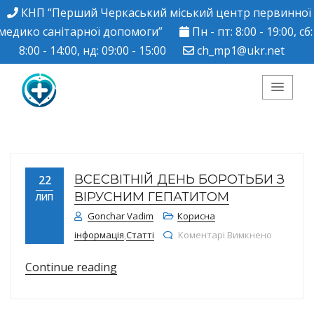
КНП “Перший Черкаський міський центр первинної
медико санітарної допомоги”
Пн - пт: 8:00 - 19:00, сб:
8:00 - 14:00, нд: 09:00 - 15:00
ch_mp1@ukr.net
КНП "Перший
Черкаський міський
ВСЕСВІТНІЙ ДЕНЬ БОРОТЬБИ З
22
центр ПМСД"
ВІРУСНИМ ГЕПАТИТОМ
ЛИП
Gonchar Vadim
Корисна
до Всесв
інформація
,
Статті
Коментарі Вимкнено
“Всесвітній день боротьби з вірус
Continue reading