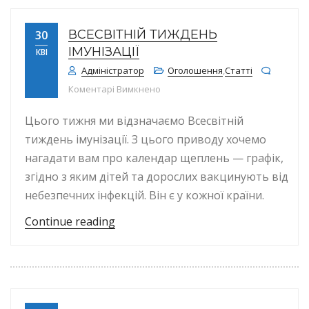
ВСЕСВІТНІЙ ТИЖДЕНЬ
30
ІМУНІЗАЦІЇ
КВІ
Адміністратор
Оголошення
,
Статті
до Всесвітній тиждень імунізації
Коментарі Вимкнено
Цього тижня ми відзначаємо Всесвітній
тиждень імунізації. З цього приводу хочемо
нагадати вам про календар щеплень — графік,
згідно з яким дітей та дорослих вакцинують від
небезпечних інфекцій. Він є у кожної країни.
“Всесвітній тиждень імунізації”
Continue reading