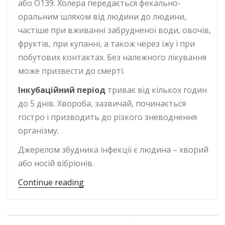
або О139. Холера передається фекально-
оральним шляхом від людини до людини,
частіше при вживанні забрудненої води, овочів,
фруктів, при купанні, а також через їжу і при
побутових контактах. Без належного лікування
може призвести до смерті.
Інкубаційний період
триває від кількох годин
до 5 днів. Хвороба, зазвичай, починається
гостро і призводить до різкого зневоднення
організму.
Джерелом збудника інфекції є людина – хворий
або носій вібріонів.
“Холера; Гарячка Західного Нілу; Ж
Continue reading