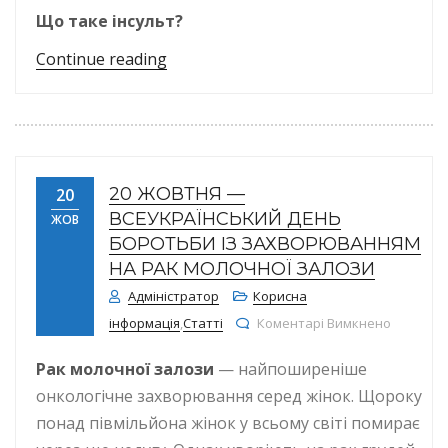
Що таке інсульт?
“Інсульт: що треба знати, щоб запо
Continue reading
20 ЖОВТНЯ —
20
ВСЕУКРАЇНСЬКИЙ ДЕНЬ
ЖОВ
БОРОТЬБИ ІЗ ЗАХВОРЮВАННЯМ
НА РАК МОЛОЧНОЇ ЗАЛОЗИ
Адміністратор
Корисна
до 20 жо
інформація
,
Статті
Коментарі Вимкнено
Рак молочної залози
— найпоширеніше
онкологічне захворювання серед жінок. Щороку
понад півмільйона жінок у всьому світі помирає