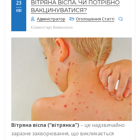
ВІТРЯНА ВІСПА. ЧИ ПОТРІБНО
23
ВАКЦИНУВАТИСЯ?
КВІ
Адміністратор
Оголошення
,
Статті
до Вітряна віспа. Чи потрібно ва
Коментарі Вимкнено
Вітряна
віспа
(“
вітрянка
”)
– це надзвичайно
заразне захворювання, що викликається