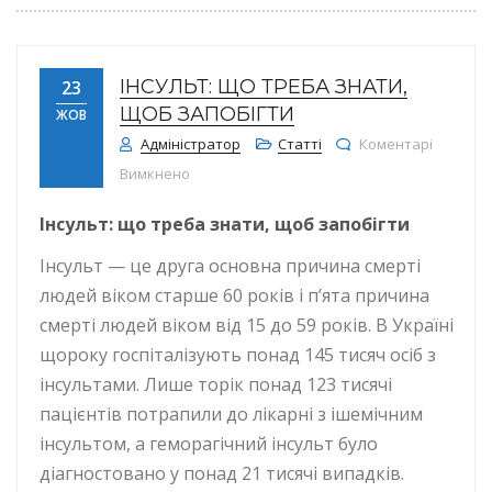
ІНСУЛЬТ: ЩО ТРЕБА ЗНАТИ,
23
ЩОБ ЗАПОБІГТИ
ЖОВ
Адміністратор
Статті
Коментарі
до Інсульт: що треба знати, щоб запобігти
Вимкнено
Інсульт: що треба знати, щоб запобігти
Інсульт — це друга основна причина смерті
людей віком старше 60 років і п’ята причина
смерті людей віком від 15 до 59 років. В Україні
щороку госпіталізують понад 145 тисяч осіб з
інсультами. Лише торік понад 123 тисячі
пацієнтів потрапили до лікарні з ішемічним
інсультом, а геморагічний інсульт було
діагностовано у понад 21 тисячі випадків.