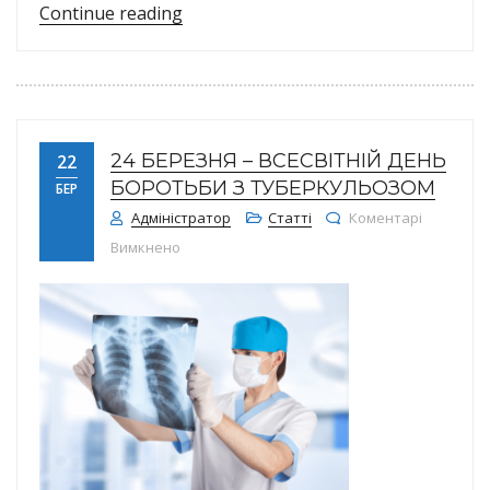
“Вітряна віспа. Чи потрібно вакцин
Continue reading
24 БЕРЕЗНЯ – ВСЕСВІТНІЙ ДЕНЬ
22
БОРОТЬБИ З ТУБЕРКУЛЬОЗОМ
БЕР
Адміністратор
Статті
Коментарі
до 24 березня – Всесвітній день боротьби 
Вимкнено