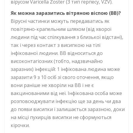
вірусом Varicella Zoster (3 тип герпесу, VZV).
Як можна заразитись вітряною віспою (ВВ)?
Вірусні частинки можуть передаватись як
повітряно-крапельним шляхом (від хворої
людини під час спілкування з близької відстані),
так і через контакт з висипкою на тілі
інфікованої людини. ВВ відноситься до
високонтагіозних (тобто, надзвичайно
заразних) інфекцій: 1 інфікована людина може
заразити 9 з 10 осіб зі свого оточення, якщо
вони раніше не хворіли на ВВ і не є
вакцинованими від неї. Інфікована особа може
розповсюджувати інфекцію ще за день чи два
до появи висипки і залишається заразною, доки
на місці пухирців висипки не сформуються
кірочки.