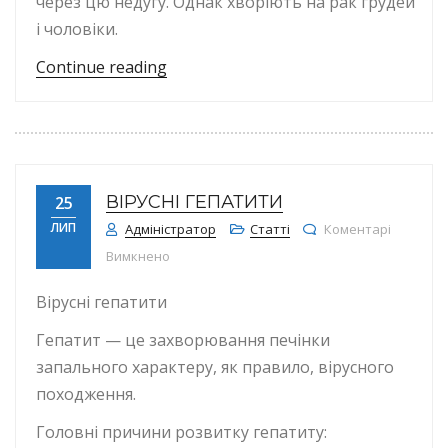
через цю недугу. Однак хворіють на рак грудей
і чоловіки.
“20 жовтня — Всеукраїнський день
Continue reading
ВІРУСНІ ГЕПАТИТИ
25
ЛИП
Адміністратор
Статті
Коментарі
до Вірусні гепатити
Вимкнено
Вірусні гепатити
Гепатит — це захворювання печінки
запального характеру, як правило, вірусного
походження.
Головні причини розвитку гепатиту: