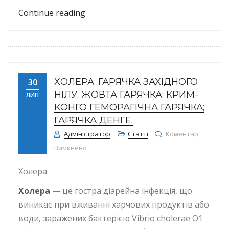
“Вірусні гепатити”
Continue reading
ХОЛЕРА; ГАРЯЧКА ЗАХІДНОГО
30
НІЛУ; ЖОВТА ГАРЯЧКА; КРИМ-
ЛИП
КОНГО ГЕМОРАГІЧНА ГАРЯЧКА;
ГАРЯЧКА ДЕНГЕ.
Адміністратор
Статті
Коментарі
до Холера; Гарячка Західного Нілу; Жовта г
Вимкнено
Холера
Холера
— це гостра діарейна інфекція, що
виникає при вживанні харчових продуктів або
води, заражених бактерією Vibrio cholerae О1