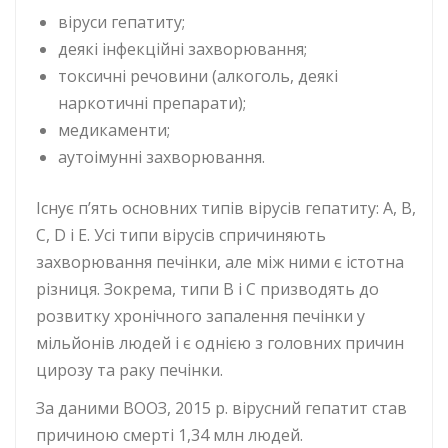
віруси гепатиту;
деякі інфекційні захворювання;
токсичні речовини (алкоголь, деякі
наркотичні препарати);
медикаменти;
аутоімунні захворювання.
Існує п’ять основних типів вірусів гепатиту: А, В,
С, D і Е. Усі типи вірусів спричиняють
захворювання печінки, але між ними є істотна
різниця. Зокрема, типи В і С призводять до
розвитку хронічного запалення печінки у
мільйонів людей і є однією з головних причин
цирозу та раку печінки.
За даними ВООЗ, 2015 р. вірусний гепатит став
причиною смерті 1,34 млн людей.