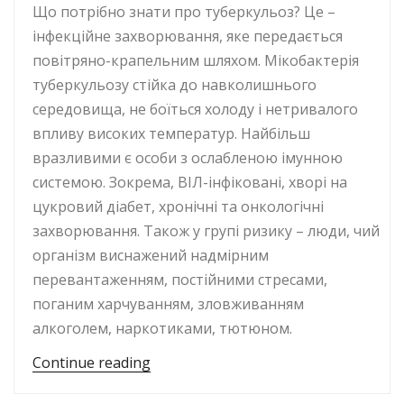
Що потрібно знати про туберкульоз? Це –
інфекційне захворювання, яке передається
повітряно-крапельним шляхом. Мікобактерія
туберкульозу стійка до навколишнього
середовища, не боїться холоду і нетривалого
впливу високих температур. Найбільш
вразливими є особи з ослабленою імунною
системою. Зокрема, ВІЛ-інфіковані, хворі на
цукровий діабет, хронічні та онкологічні
захворювання. Також у групі ризику – люди, чий
організм виснажений надмірним
перевантаженням, постійними стресами,
поганим харчуванням, зловживанням
алкоголем, наркотиками, тютюном.
“24 березня – Всесвітній день боро
Continue reading