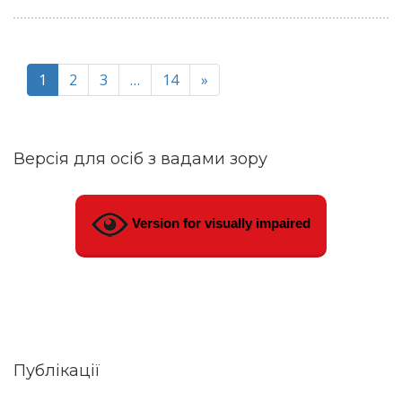
1
2
3
…
14
»
Версія для осіб з вадами зору
Version for visually impaired
Публікації