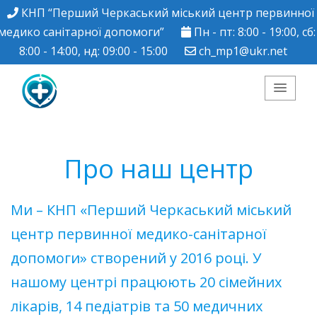
КНП “Перший Черкаський міський центр первинної
медико санітарної допомоги”
Пн - пт: 8:00 - 19:00, сб:
8:00 - 14:00, нд: 09:00 - 15:00
ch_mp1@ukr.net
КНП "Перший
Черкаський міський
Про наш центр
центр ПМСД"
Ми – КНП «Перший Черкаський міський
центр первинної медико-санітарної
допомоги» створений у 2016 році. У
нашому центрі працюють 20 сімейних
лікарів, 14 педіатрів та 50 медичних