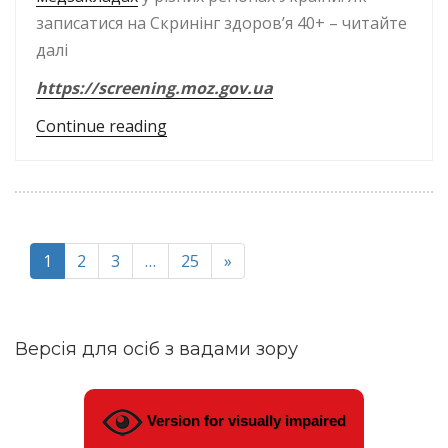
записатися на Скринінг здоров’я 40+ – читайте
далі
https://screening.moz.gov.ua
“Національна програма „Скринінг з
Continue reading
1
2
3
…
25
»
Версія для осіб з вадами зору
Version for visually impaired