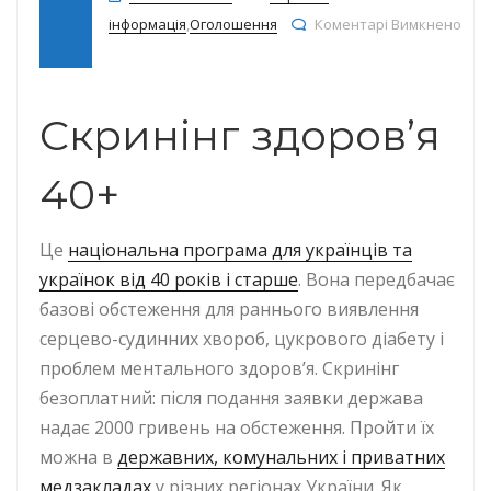
інформація
,
Оголошення
Коментарі Вимкнено
до Національна програма „Скринінг здоров’я 40+“.
Скринінг здоровʼя
40+
Це
національна програма для українців та
українок від 40 років і старше
. Вона передбачає
базові обстеження для раннього виявлення
серцево-судинних хвороб, цукрового діабету і
проблем ментального здоров’я. Скринінг
безоплатний: після подання заявки держава
надає 2000 гривень на обстеження. Пройти їх
можна в
державних, комунальних і приватних
медзакладах
у різних регіонах України. Як