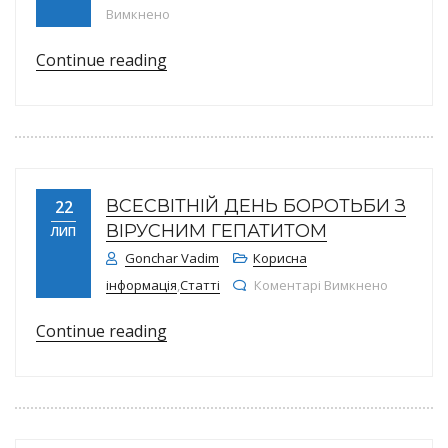
до Про внесення змін до наказу від 01.01
Вимкнено
“Про внесення змін до наказу від 
Continue reading
ВСЕСВІТНІЙ ДЕНЬ БОРОТЬБИ З
22
ВІРУСНИМ ГЕПАТИТОМ
ЛИП
Gonchar Vadim
Корисна
до Всесв
інформація
,
Статті
Коментарі Вимкнено
“Всесвітній день боротьби з вірус
Continue reading