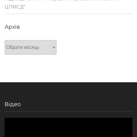
ЦПМСД”
Архів
Архів
Відео