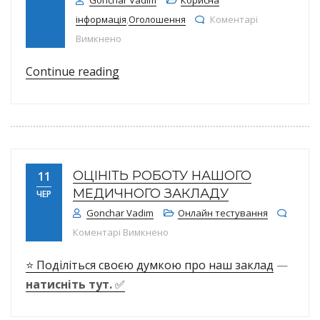
Gonchar Vadim
Корисна
інформація
,
Оголошення
Коментарі
до ЗАКЛЮЧАЄМО ДЕКЛАРАЦІЇ! ЗАДОРОЖНА 
Вимкнено
“ЗАКЛЮЧАЄМО ДЕКЛАРАЦІЇ! ЗАДОР
Continue reading
ОЦІНІТЬ РОБОТУ НАШОГО
11
МЕДИЧНОГО ЗАКЛАДУ
ЧЕР
Gonchar Vadim
Онлайн тестування
до Оцініть роботу нашого медич
Коментарі Вимкнено
⭐ Поділіться своєю думкою про наш заклад
—
натисніть тут.
✅