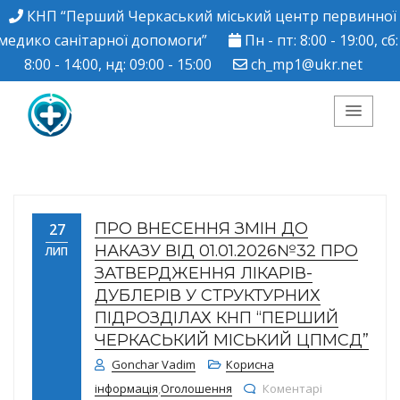
КНП “Перший Черкаський міський центр первинної
медико санітарної допомоги”
Пн - пт: 8:00 - 19:00, сб:
8:00 - 14:00, нд: 09:00 - 15:00
ch_mp1@ukr.net
КНП "Перший
Черкаський міський
ПРО ВНЕСЕННЯ ЗМІН ДО
27
центр ПМСД"
НАКАЗУ ВІД 01.01.2026№32 ПРО
ЛИП
ЗАТВЕРДЖЕННЯ ЛІКАРІВ-
ДУБЛЕРІВ У СТРУКТУРНИХ
ПІДРОЗДІЛАХ КНП “ПЕРШИЙ
ЧЕРКАСЬКИЙ МІСЬКИЙ ЦПМСД”
Gonchar Vadim
Корисна
інформація
,
Оголошення
Коментарі