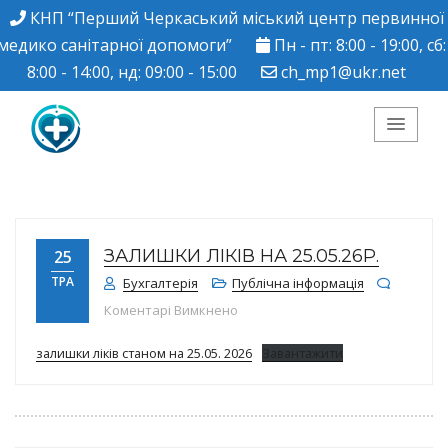
КНП “Перший Черкаський міський центр первинної
медико санітарної допомоги”
Пн - пт: 8:00 - 19:00, сб:
8:00 - 14:00, нд: 09:00 - 15:00
ch_mp1@ukr.net
КНП "Перший
Черкаський міський
ЗАЛИШКИ ЛІКІВ НА 25.05.26Р.
25
центр ПМСД"
ТРА
Бухгалтерія
Публічна інформація
до Залишки ліків на 25.05.26р.
Коментарі Вимкнено
залишки ліків станом на 25.05. 2026
Завантажити