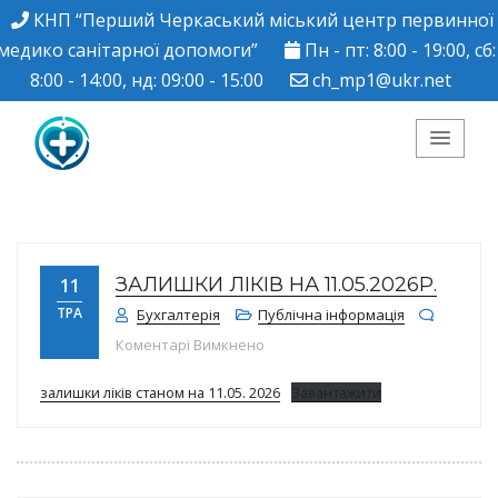
КНП “Перший Черкаський міський центр первинної
медико санітарної допомоги”
Пн - пт: 8:00 - 19:00, сб:
8:00 - 14:00, нд: 09:00 - 15:00
ch_mp1@ukr.net
КНП "Перший
Черкаський міський
ЗАЛИШКИ ЛІКІВ НА 11.05.2026Р.
11
центр ПМСД"
ТРА
Бухгалтерія
Публічна інформація
до Залишки ліків на 11.05.2026р.
Коментарі Вимкнено
залишки ліків станом на 11.05. 2026
Завантажити