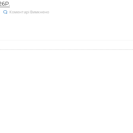
26Р.
до Залишки ліків на 26.01.2026р.
Коментарі Вимкнено