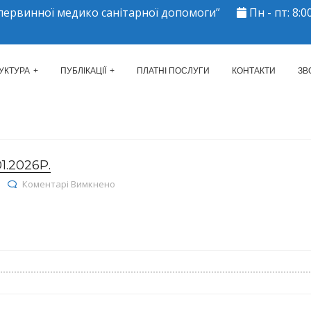
ервинної медико санітарної допомоги”
Пн - пт: 8:00
ЕРКАСЬКИЙ МІСЬКИЙ ЦЕНТР 
УКТУРА
ПУБЛІКАЦІЇ
ПЛАТНІ ПОСЛУГИ
КОНТАКТИ
ЗВ
.2026Р.
до Реєстр договорів на 23.01.2026р.
Коментарі Вимкнено