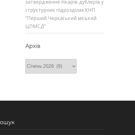
затвердження лікарів-дублерів у
структурних підрозділах КНП
“Перший Черкаський міський
ЦПМСД”
Архів
Архів
ошук