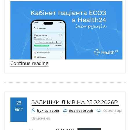
“Інструкція: як увійти в кабінет па
Continue reading
ЗАЛИШКИ ЛІКІВ НА 23.02.2026Р.
23
ЛЮТ
Бухгалтерія
Без категорії
Коментарі
до Залишки ліків на 23.02.2026р.
Вимкнено