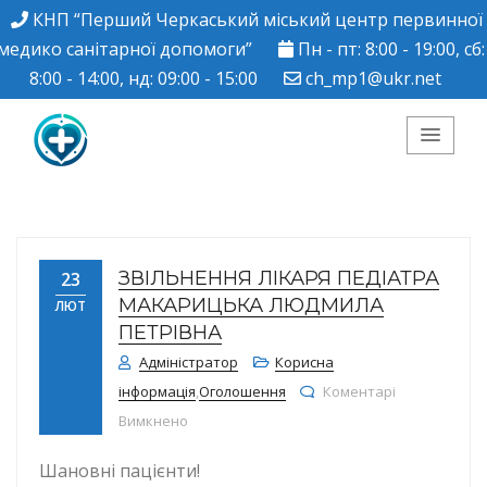
КНП “Перший Черкаський міський центр первинної
медико санітарної допомоги”
Пн - пт: 8:00 - 19:00, сб:
8:00 - 14:00, нд: 09:00 - 15:00
ch_mp1@ukr.net
КНП "Перший
Черкаський міський
ЗВІЛЬНЕННЯ ЛІКАРЯ ПЕДІАТРА
23
центр ПМСД"
МАКАРИЦЬКА ЛЮДМИЛА
ЛЮТ
ПЕТРІВНА
Адміністратор
Корисна
інформація
,
Оголошення
Коментарі
до Звільнення лікаря педіатра Макариць
Вимкнено
Шановні пацієнти!