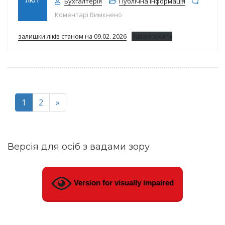
ЛЮТ
Бухгалтерія
Публічна інформація
до Залишки ліків на 09.02.2026р.
Коментарі Вимкнено
залишки ліків станом на 09.02. 2026
Завантажити
1
2
»
Версія для осіб з вадами зору
Version for visually impaired