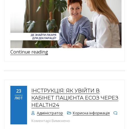
“Де знайти лікаря для декларації: п
Continue reading
ІНСТРУКЦІЯ: ЯК УВІЙТИ В
23
КАБІНЕТ ПАЦІЄНТА ЕСОЗ ЧЕРЕЗ
ЛЮТ
HEALTH24
Адміністратор
Корисна інформація
до Інструкція: як увійти в кабін
Коментарі Вимкнено