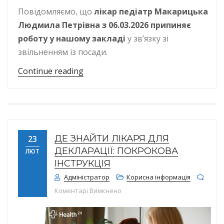
Повідомляємо, що
лікар педіатр Макарицька
Людмила Петрівна з 06.03.2026 припиняє
роботу у нашому закладі
у зв’язку зі
звільненням із посади.
“Звільнення лікаря педіатра Мака
Continue reading
ДЕ ЗНАЙТИ ЛІКАРЯ ДЛЯ
23
ДЕКЛАРАЦІЇ: ПОКРОКОВА
ЛЮТ
ІНСТРУКЦІЯ
Адміністратор
Корисна інформація
до Де знайти лікаря для деклара
Коментарі Вимкнено