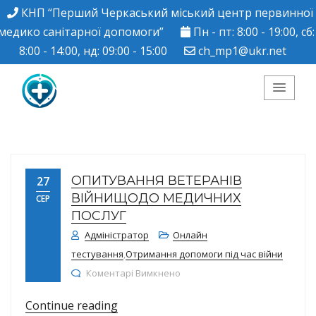
КНП “Перший Черкаський міський центр первинної
медико санітарної допомоги”
Пн - пт: 8:00 - 19:00, сб:
8:00 - 14:00, нд: 09:00 - 15:00
ch_mp1@ukr.net
КНП "Перший
Черкаський міський
ОПИТУВАННЯ ВЕТЕРАНІВ
27
центр ПМСД"
ВІЙНИЩОДО МЕДИЧНИХ
СЕР
ПОСЛУГ
Адміністратор
Онлайн
тестування
,
Отримання допомоги під час війни
до ОПИТУВАННЯ ВЕТЕРАНІВ 
Коментарі Вимкнено
“ОПИТУВАННЯ ВЕТЕРАНІВ ВІЙНИ
Continue reading