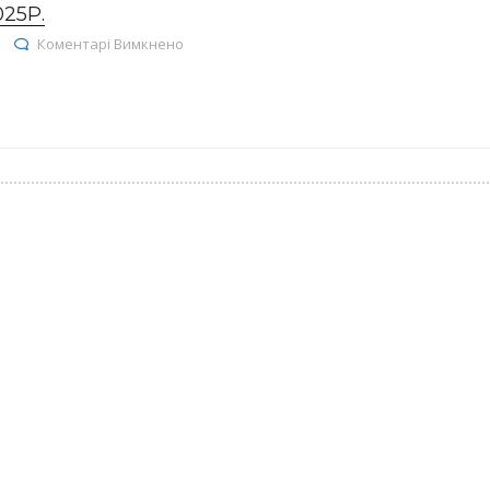
25Р.
до Залишки ліків на 04.08.2025р.
Коментарі Вимкнено