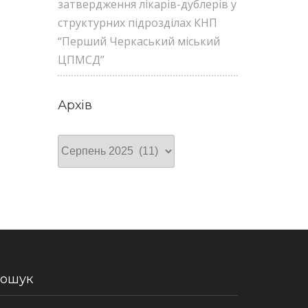
затвердження лікарів-дублерів у
структурних підрозділах КНП
“Перший Черкаський міський
ЦПМСД”
Архів
Архів
ошук