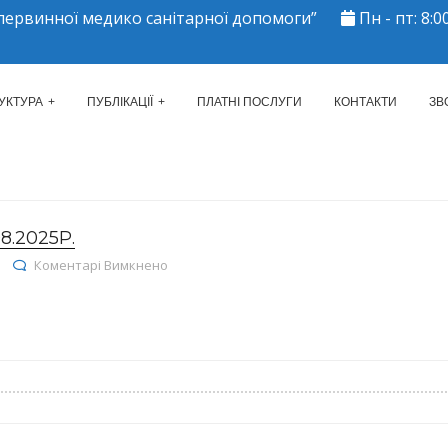
ервинної медико санітарної допомоги”
Пн - пт: 8:00
ЕРКАСЬКИЙ МІСЬКИЙ ЦЕНТР 
УКТУРА
ПУБЛІКАЦІЇ
ПЛАТНІ ПОСЛУГИ
КОНТАКТИ
ЗВ
8.2025Р.
до Реєстр договорів на 01.08.2025р.
Коментарі Вимкнено