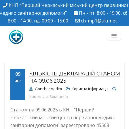
КНП “Перший Черкаський міський центр первинної
медико санітарної допомоги”
Пн - пт: 8:00 - 19:00, сб:
8:00 - 14:00, нд: 09:00 - 15:00
ch_mp1@ukr.net
КНП "Перший
Черкаський міський
КІЛЬКІСТЬ ДЕКЛАРАЦІЙ СТАНОМ
09
центр ПМСД"
НА 09.06.2025
ЧЕР
Gonchar Vadim
Корисна інформація
до КІЛЬКІСТЬ ДЕКЛАРАЦІЙ СТАНОМ
Коментарі Вимкнено
Станом на 09.06.2025 в КНП “Перший
Черкаський міський центр первинної медико
санітарної допомоги” зареєстровано 45508