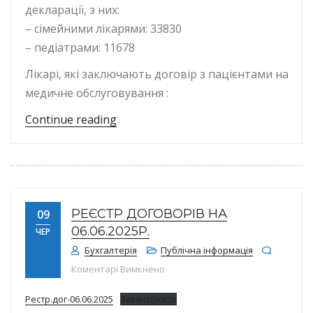
декларації, з них:
– сімейними лікарями: 33830
– педіатрами: 11678
Лікарі, які заключають договір з пацієнтами на
медичне обслуговування :
“КІЛЬКІСТЬ ДЕКЛАРАЦІЙ СТАНОМ НА
Continue reading
РЕЄСТР ДОГОВОРІВ НА
09
06.06.2025Р.
ЧЕР
Бухгалтерія
Публічна інформація
до Реєстр договорів на 06.06.2025
Коментарі Вимкнено
Рестр.дог-06.06.2025
Завантажити