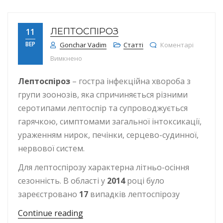
ЛЕПТОСПІРОЗ
11
ВЕР
Gonchar Vadim
Статті
Коментарі
до Лептоспіроз
Вимкнено
Лептоспіроз
– гостра інфекційна хвороба з
групи зоонозів, яка спричиняється різними
серотипами лептоспір та супроводжується
гарячкою, симптомами загальної інтоксикації,
ураженням нирок, печінки, серцево-судинної,
нервової систем.
Для лептоспірозу характерна літньо-осіння
сезонність. В області у
2014
році було
зареєстровано
17
випадків лептоспірозу
“Лептоспіроз”
Continue reading