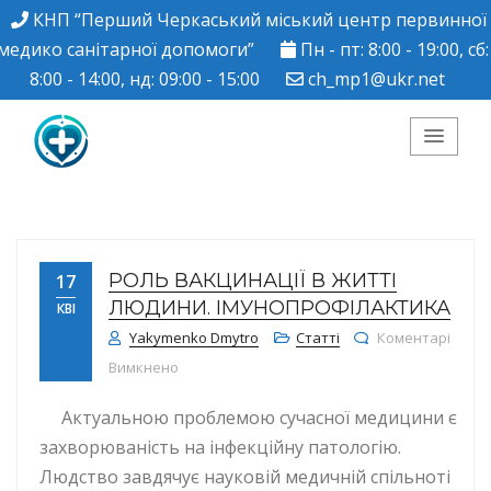
КНП “Перший Черкаський міський центр первинної
медико санітарної допомоги”
Пн - пт: 8:00 - 19:00, сб:
8:00 - 14:00, нд: 09:00 - 15:00
ch_mp1@ukr.net
КНП "Перший
Черкаський міський
РОЛЬ ВАКЦИНАЦІЇ В ЖИТТІ
17
центр ПМСД"
ЛЮДИНИ. ІМУНОПРОФІЛАКТИКА
КВІ
Yakymenko Dmytro
Статті
Коментарі
до Роль вакцинації в житті людини. Імунопр
Вимкнено
Актуальною проблемою сучасної медицини є
захворюваність на інфекційну патологію.
Людство завдячує науковій медичній спільноті