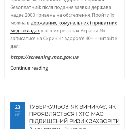
безоплатний: після подання заявки держава
надає 2000 гривень на обстеження. Пройти їх
можна в
державних, комунальних і приватних
медзакладах
у різних регіонах України. Як
записатися на Скринінг здоров’я 40+ – читайте
далі
https://screening.moz.gov.ua
“Національна програма „Скринінг з
Continue reading
ТУБЕРКУЛЬОЗ: ЯК ВИНИКАЄ, ЯК
23
ПРОЯВЛЯЄТЬСЯ І ХТО МАЄ
БЕР
ПІДВИЩЕНИЙ РИЗИК ЗАХВОРІТИ
Адміністратор
Корисна