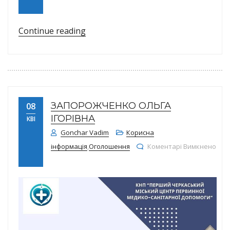
до Про внесення змін до наказу від 01.01.2026№32 Пр
“Про внесення змін до наказу від 
Continue reading
ЗАПОРОЖЧЕНКО ОЛЬГА
08
ІГОРІВНА
КВІ
Gonchar Vadim
Корисна
інформація
,
Оголошення
Коментарі Вимкнено
до ЗАПОРОЖЧЕНКО ОЛЬГА ІГОРІВНА