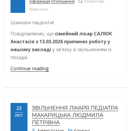
інформація
,
Оголошення
Коментарі
до Звільнення сімейного лікаря САЛЮК АНАС
Вимкнено
Шановні пацієнти!
Повідомляємо, що
сімейний лікар САЛЮК
Анастасія з 13.03.2026 припиняє роботу у
нашому закладі
у зв’язку зі звільненням із
посади.
“Звільнення сімейного лікаря САЛ
Continue reading
ЗВІЛЬНЕННЯ ЛІКАРЯ ПЕДІАТРА
23
МАКАРИЦЬКА ЛЮДМИЛА
ЛЮТ
ПЕТРІВНА
Адміністратор
Корисна