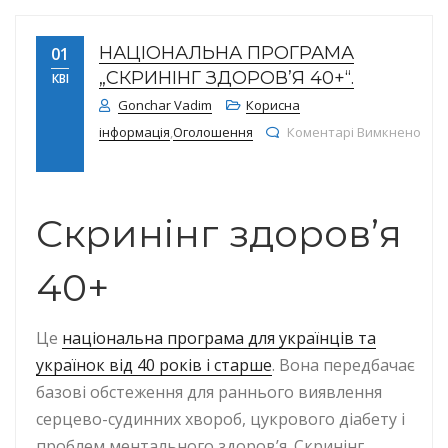
НАЦІОНАЛЬНА ПРОГРАМА
01
„СКРИНІНГ ЗДОРОВ’Я 40+“.
КВІ
Gonchar Vadim
Корисна
інформація
,
Оголошення
Коментарі Вимкнено
до Національна програма „Скринінг здоров’я 40+“.
Скринінг здоровʼя
40+
Це
національна програма для українців та
українок від 40 років і старше
. Вона передбачає
базові обстеження для раннього виявлення
серцево-судинних хвороб, цукрового діабету і
проблем ментального здоров’я. Скринінг