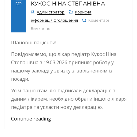
КУКОС НІНА СТЕПАНІВНА
БЕР
Адміністратор
Корисна
інформація
,
Оголошення
Коментарі
до Звільнення лікаря педіатра Кукос Ніна С
Вимкнено
Шановні пацієнти!
Повідомляємо, що лікар педіатр Кукос Ніна
Степанівна з 19.03.2026 припиняє роботу у
нашому закладі у зв’язку зі звільненням із
посади.
Усім пацієнтам, які підписали декларацію з
даним лікарем, необхідно обрати іншого лікаря
педіатра та укласти нову декларацію.
“Звільнення лікаря педіатра Кукос 
Continue reading