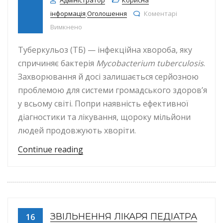
інформація
,
Оголошення
Коментарі
до Туберкульоз: як виникає, як проявляєтьс
Вимкнено
Туберкульоз (ТБ) — інфекційна хвороба, яку
спричиняє бактерія
Mycobacterium tuberculosis
.
Захворювання й досі залишається серйозною
проблемою для системи громадського здоров’я
у всьому світі. Попри наявність ефективної
діагностики та лікування, щороку мільйони
людей продовжують хворіти.
“Туберкульоз: як виникає, як прояв
Continue reading
ЗВІЛЬНЕННЯ ЛІКАРЯ ПЕДІАТРА
16