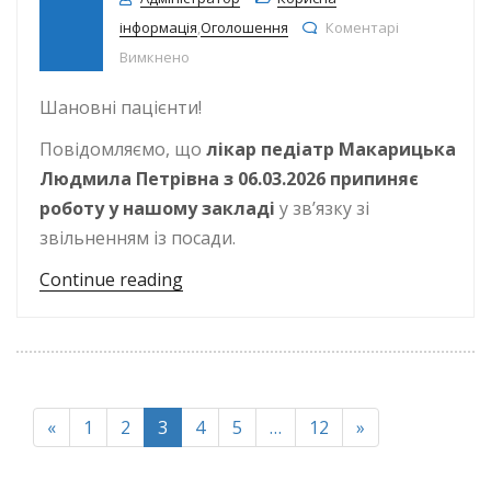
інформація
,
Оголошення
Коментарі
до Звільнення лікаря педіатра Макариць
Вимкнено
Шановні пацієнти!
Повідомляємо, що
лікар педіатр Макарицька
Людмила Петрівна з 06.03.2026 припиняє
роботу у нашому закладі
у зв’язку зі
звільненням із посади.
“Звільнення лікаря педіатра Мака
Continue reading
«
1
2
3
4
5
…
12
»