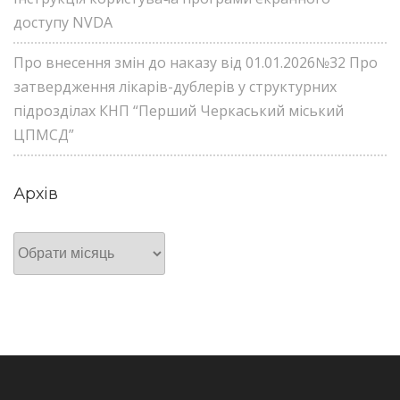
доступу NVDA
Про внесення змін до наказу від 01.01.2026№32 Про
затвердження лікарів-дублерів у структурних
підрозділах КНП “Перший Черкаський міський
ЦПМСД”
Архів
Архів