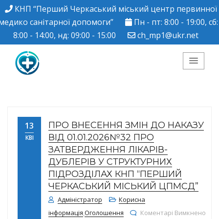
КНП “Перший Черкаський міський центр первинної
медико санітарної допомоги”
Пн - пт: 8:00 - 19:00, сб:
8:00 - 14:00, нд: 09:00 - 15:00
ch_mp1@ukr.net
КНП "Перший
Черкаський міський
ПРО ВНЕСЕННЯ ЗМІН ДО НАКАЗУ
13
центр ПМСД"
ВІД 01.01.2026№32 ПРО
КВІ
ЗАТВЕРДЖЕННЯ ЛІКАРІВ-
ДУБЛЕРІВ У СТРУКТУРНИХ
ПІДРОЗДІЛАХ КНП “ПЕРШИЙ
ЧЕРКАСЬКИЙ МІСЬКИЙ ЦПМСД”
Адміністратор
Корисна
інформація
,
Оголошення
Коментарі Вимкнено