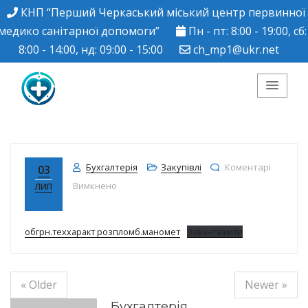
КНП “Перший Черкаський міський центр первинної
медико санітарної допомоги”
Пн - пт: 8:00 - 19:00, сб:
8:00 - 14:00, нд: 09:00 - 15:00
ch_mp1@ukr.net
КНП "Перший
Черкаський міський
Бухгалтерія
Закупівлі
Коментарі
03
до
Вимкнено
ЛИП
центр ПМСД"
обгрн.теххаракт розпломб.маномет
Завантажити
« Older
Newer »
Бухгалтерія