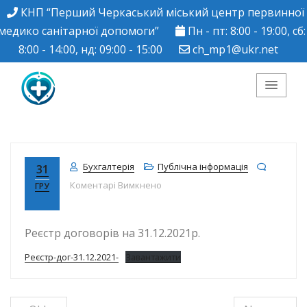
КНП “Перший Черкаський міський центр первинної
медико санітарної допомоги”
Пн - пт: 8:00 - 19:00, сб:
8:00 - 14:00, нд: 09:00 - 15:00
ch_mp1@ukr.net
КНП "Перший
Черкаський міський
Бухгалтерія
Публічна інформація
31
до
Коментарі Вимкнено
ГРУ
центр ПМСД"
Реєстр договорів на 31.12.2021р.
Реєстр-дог-31.12.2021-
Завантажити