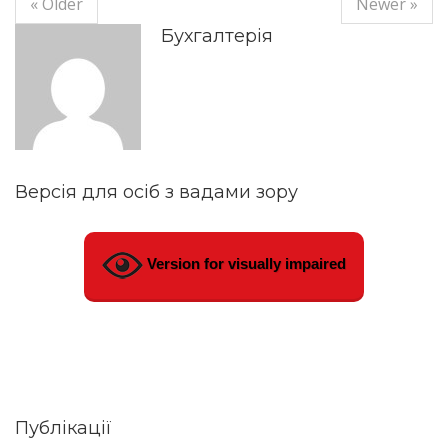
« Older
Newer »
Бухгалтерія
Версія для осіб з вадами зору
Version for visually impaired
Публікації