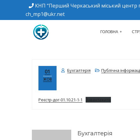
КНП “Перший Черкаський міський центр п
ch_mp1@ukr.net
м. Черкаси, вулиця Дахнівська, 34
КНП "ПЕРШИЙ Ч
ГОЛОВНА
СТР
Бухгалтерія
Публічна інформац
01
ЖОВ
Реєстр-дог-01.10.21-1-1
Завантажити
Бухгалтерія