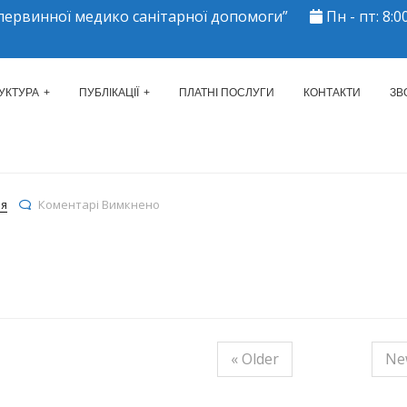
ервинної медико санітарної допомоги”
Пн - пт: 8:00
ЕРКАСЬКИЙ МІСЬКИЙ ЦЕНТР 
УКТУРА
ПУБЛІКАЦІЇ
ПЛАТНІ ПОСЛУГИ
КОНТАКТИ
ЗВ
до
ія
Коментарі Вимкнено
« Older
Ne