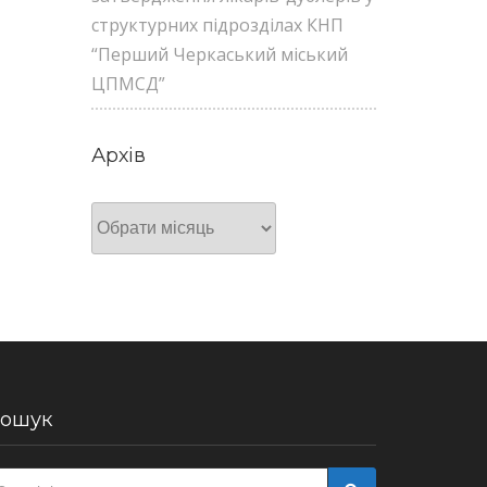
структурних підрозділах КНП
“Перший Черкаський міський
ЦПМСД”
Архів
Архів
ошук