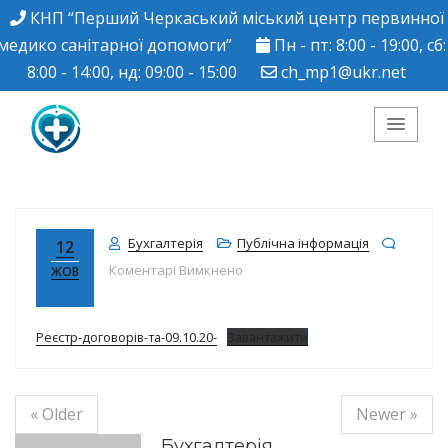
КНП “Перший Черкаський міський центр первинної
медико санітарної допомоги”
Пн - пт: 8:00 - 19:00, сб:
8:00 - 14:00, нд: 09:00 - 15:00
ch_mp1@ukr.net
КНП "Перший
Черкаський міський
Бухгалтерія
Публічна інформація
12
до
Коментарі Вимкнено
ЖОВ
центр ПМСД"
Реєстр-договорів-та-09.10.20-
Завантажити
« Older
Newer »
Бухгалтерія