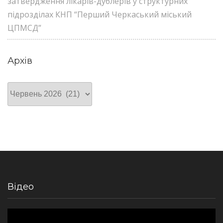
затвердження лікарів-дублерів у структурних
підрозділах КНП “Перший Черкаський міський
ЦПМСД”
Архів
Архів
Відео