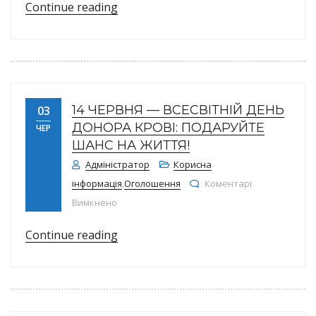
“26 червня — Всесвітній день боро
Continue reading
14 ЧЕРВНЯ — ВСЕСВІТНІЙ ДЕНЬ
03
ДОНОРА КРОВІ: ПОДАРУЙТЕ
ЧЕР
ШАНС НА ЖИТТЯ!
Адміністратор
Корисна
інформація
,
Оголошення
Коментарі
до 14 червня — Всесвітній день донора кро
Вимкнено
“14 червня — Всесвітній день донор
Continue reading