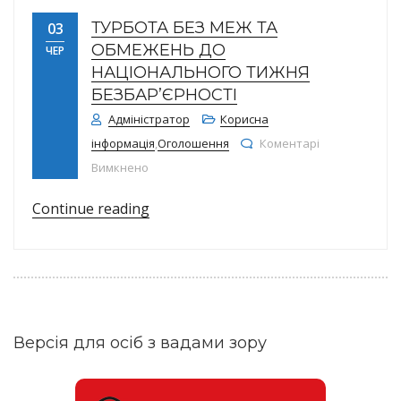
ТУРБОТА БЕЗ МЕЖ ТА
03
ОБМЕЖЕНЬ ДО
ЧЕР
НАЦІОНАЛЬНОГО ТИЖНЯ
БЕЗБАР’ЄРНОСТІ
Адміністратор
Корисна
інформація
,
Оголошення
Коментарі
до Турбота без меж та обмежень до Націон
Вимкнено
“Турбота без меж та обмежень до 
Continue reading
Версія для осіб з вадами зору