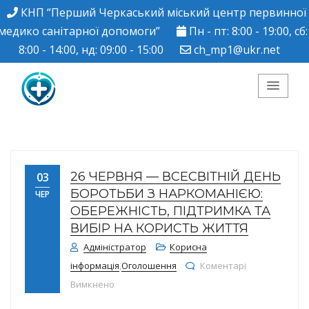
КНП “Перший Черкаський міський центр первинної
медико санітарної допомоги”
Пн - пт: 8:00 - 19:00, сб:
8:00 - 14:00, нд: 09:00 - 15:00
ch_mp1@ukr.net
КНП "Перший
Черкаський міський
26 ЧЕРВНЯ — ВСЕСВІТНІЙ ДЕНЬ
03
центр ПМСД"
БОРОТЬБИ З НАРКОМАНІЄЮ:
ЧЕР
ОБЕРЕЖНІСТЬ, ПІДТРИМКА ТА
ВИБІР НА КОРИСТЬ ЖИТТЯ
Адміністратор
Корисна
інформація
,
Оголошення
Коментарі
до 26 червня — Всесвітній день боротьби з
Вимкнено