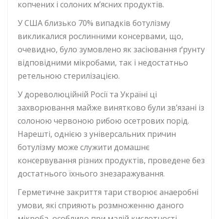
копчених і солоних м’ясних продуктів.
У США близько 70% випадків ботулізму
викликалися рослинними консервами, що,
очевидно, було зумовлено як засіювання ґрунту
відповідними мікробами, так і недостатньо
ретельною стерилізацією.
У дореволюційній Росії та Україні ці
захворювання майже винятково були зв’язані із
солоною червоною рибою осетрових порід.
Нарешті, однією з універсальних причин
ботулізму може служити домашнє
консервування різних продуктів, проведене без
достатнього їхнього знезаражування.
Герметичне закриття тари створює анаеробні
умови, які сприяють розмноженню даного
мікроба, особливо при малій кислотності