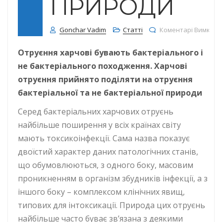
ПРИРОДИ
Gonchar Vadim
Статті
Коментарі Вимкне
Отруєння харчові бувають бактеріального і
не бактеріального походження. Харчові
отруєння прийнято поділяти на отруєння
бактеріальної та не бактеріальної природи
Серед бактеріальних харчових отруєнь
найбільше поширення у всіх країнах світу
мають токсикоінфекції. Сама назва показує
двоїстий характер даних патологічних станів,
що обумовлюються, з одного боку, масовим
проникненням в організм збудників інфекції, а з
іншого боку – комплексом клінічних явищ,
типових для інтоксикації. Природа цих отруєнь
найбільше часто буває зв’язана з деякими