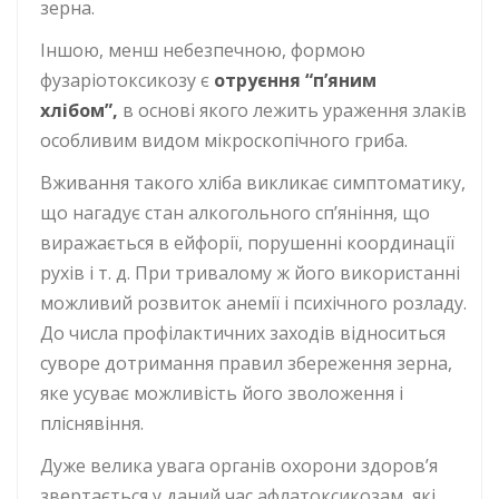
зерна.
Іншою, менш небезпечною, формою
фузаріотоксикозу є
отруєння “п’яним
хлібом”,
в основі якого лежить ураження злаків
особливим видом мікроскопічного гриба.
Вживання такого хліба викликає симптоматику,
що нагадує стан алкогольного сп’яніння, що
виражається в ейфорії, порушенні координації
рухів і т. д. При тривалому ж його використанні
можливий розвиток анемії і психічного розладу.
До числа профілактичних заходів відноситься
суворе дотримання правил збереження зерна,
яке усуває можливість його зволоження і
пліснявіння.
Дуже велика увага органів охорони здоров’я
звертається у даний час афлатоксикозам, які