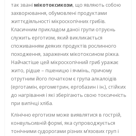
так звані
мікотоксикози
, що являють собою
захворювання, обумовлені продуктами
життєдіяльності мікроскопічних грибів.
Класичним прикладом даної групи отруєнь
служить ерготизм, який викликається
споживанням деяких продуктів рослинного
походження, заражених мікотоксином ріжка.
Найчастіше цей мікроскопічний гриб уражає
жито, рідше – пшеницю і ячмінь, причому
отрутним його початком є група алкалоїдів
(ерготамін, ергометрин, ергобазин і ін.), стійких
до нагрівання і які зберігають свою токсичність
при випічці хліба.
Клінічно ерготизм може виявлятися в гострій,
конвульсивній формі, яка супроводжується
тонічними судорогами різних м’язових груп і