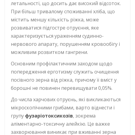
летальності, що досить дає високий відсоток.
При більш тривалому споживанні хліба, що
містить меншу кількість ріжка, може
розвиватися підгостре отруєння, яке
характеризується ураженням судинно-
нервового апарату, порушенням кровообігу і
можливим розвитком гангрени.
Основним профілактичним заходом щодо
попередження ерготизму служить очищення
посівного зерна від ріжка, причому її вміст у
борошні не повинен перевищувати 0,05%.
До числа харчових отруєнь, які викликаються
мікроскопічними грибами, варто віднести і
групу
фузаріотоксикозів
, зокрема
аліментарно-токсичну алейкію. Це важке
захворювання виникає при вживанні зерна