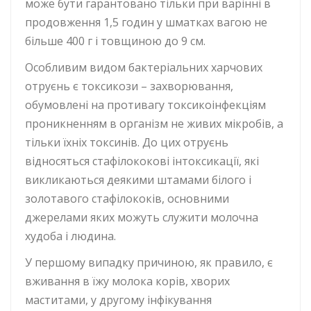
може бути гарантовано тільки при варінні в
продовження 1,5 годин у шматках вагою не
більше 400 г і товщиною до 9 см.
Особливим видом бактеріальних харчових
отруєнь є токсикози – захворювання,
обумовлені на противагу токсикоінфекціям
проникненням в організм не живих мікробів, а
тільки їхніх токсинів. До цих отруєнь
відносяться стафілококові інтоксикації, які
викликаються деякими штамами білого і
золотавого стафілококів, основними
джерелами яких можуть служити молочна
худоба і людина.
У першому випадку причиною, як правило, є
вживання в їжу молока корів, хворих
маститами, у другому інфікування