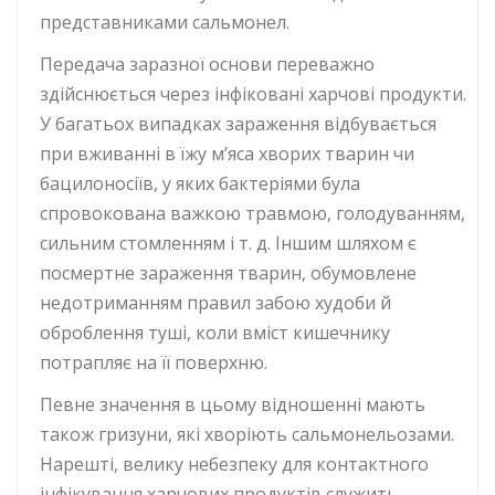
представниками сальмонел.
Передача заразної основи переважно
здійснюється через інфіковані харчові продукти.
У багатьох випадках зараження відбувається
при вживанні в їжу м’яса хворих тварин чи
бацилоносіїв, у яких бактеріями була
спровокована важкою травмою, голодуванням,
сильним стомленням і т. д. Іншим шляхом є
посмертне зараження тварин, обумовлене
недотриманням правил забою худоби й
оброблення туші, коли вміст кишечнику
потрапляє на її поверхню.
Певне значення в цьому відношенні мають
також гризуни, які хворіють сальмонельозами.
Нарешті, велику небезпеку для контактного
інфікування харчових продуктів служить