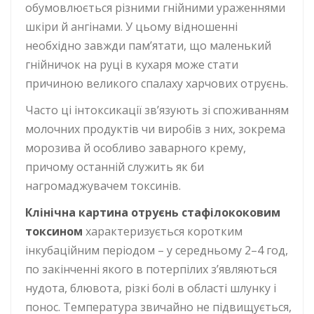
обумовлюється різними гнійними ураженнями
шкіри й ангінами. У цьому відношенні
необхідно завжди пам’ятати, що маленький
гнійничок на руці в кухаря може стати
причиною великого спалаху харчових отруєнь.
Часто ці інтоксикації зв’язують зі споживанням
молочних продуктів чи виробів з них, зокрема
морозива й особливо заварного крему,
причому останній служить як би
нагромаджувачем токсинів.
Клінічна картина отруєнь стафілококовим
токсином
характеризується коротким
інкубаційним періодом – у середньому 2–4 год,
по закінченні якого в потерпілих з’являються
нудота, блювота, різкі болі в області шлунку і
понос. Температура звичайно не підвищується,