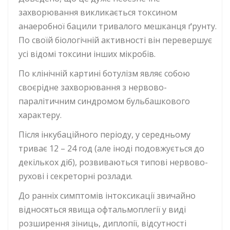
захворювання викликається токсином
анаеробної бацили тривалого мешканця ґрунту.
По своїй біологічній активності він перевершує
усі відомі токсини інших мікробів.
По клінічній картині ботулізм являє собою
своєрідне захворювання з нервово-
паралітичним синдромом бульбашкового
характеру.
Після інкубаційного періоду, у середньому
триває 12 – 24 год (але іноді подовжується до
декількох діб), розвиваються типові нервово-
рухові і секреторні розлади.
До ранніх симптомів інтоксикації звичайно
відносяться явища офтальмоплегії у виді
розширення зіниць, диплопії, відсутності