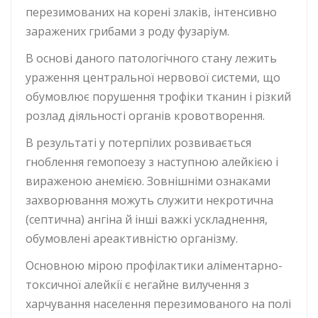
перезимованих на корені злаків, інтенсивно
заражених грибами з роду фузаріум.
В основі даного патологічного стану лежить
ураження центральної нервової системи, що
обумовлює порушення трофіки тканин і різкий
розлад діяльності органів кровотворення.
В результаті у потерпілих розвивається
гноблення гемопоезу з наступною алейкією і
вираженою анемією. Зовнішніми ознаками
захворювання можуть служити некротична
(септична) ангіна й інші важкі ускладнення,
обумовлені ареактивністю організму.
Основною мірою профілактики аліментарно-
токсичної алейкії є негайне вилучення з
харчування населення перезимованого на полі