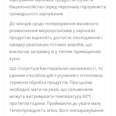
бацилоносійство серед персоналу підприємств
громадського харчування.
До заходів щодо попередження масивного
розмноження мікроорганізмів у харчових
продуктах відносять достатнє охолодження і
швидку реалізацію готових виробів, що
виключає затримку їх у теплих приміщеннях
кухні.
Що стосується бактеріальної засіюваності, то
єдиним способом для її усунення є інтенсивна
термічна обробка продуктів. При цьому
необхідно мати на увазі, що сальмонели
можуть витримувати температуру 60°С
протягом години. Приймаючи до уваги малу
теплопровідність м’яса, його знезаражування