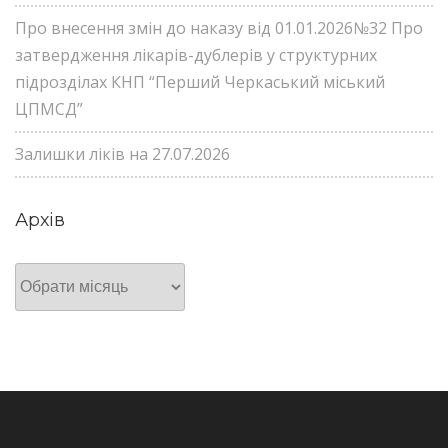
Про внесення змін до наказу від 01.01.2026№32 Про
затвердження лікарів-дублерів у структурних
підрозділах КНП “Перший Черкаський міський
ЦПМСД”
Залишки ліків на 27.07.2026
Архів
Архів