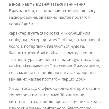
а іноді навіть відзначається її зниження.
Видужання ж, незважаючи на зовнішню вагу
захворювання, звичайно настає протягом
першої доби.
характеризується коротким інкубаційним
періодом – у середньому 2–4 год, по закінченні
якого в потерпілих з’являються нудота,
блювота, різкі болі в області шлунку і понос.
Температура звичайно не підвищується, а іноді
навіть відзначається її зниження. Видужання ж,
незважаючи на зовнішню вагу захворювання,
звичайно настає протягом першої доби.
У виді того що стафілококовий ентеротоксин є
теплотривким і витримує 30-хвилинне
кип’ятіння, то основою профілактичних заходів
є високий рівень санітарного благоустрою