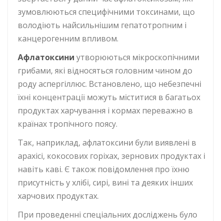
зумовлюються специфічними токсинами, що
володіють найсильнішим гепатотропним і
канцерогенним впливом.
Афлатоксини
утворюються мікроскопічними
грибами, які відносяться головним чином до
роду аспергіллюс. Встановлено, що небезпечні
їхні концентрації можуть міститися в багатьох
продуктах харчування і кормах переважно в
країнах тропічного поясу.
Так, наприклад, афлатоксини були виявлені в
арахісі, кокосових горіхах, зернових продуктах і
навіть каві. Є також повідомлення про їхню
присутність у хлібі, сирі, вині та деяких інших
харчових продуктах.
При проведенні спеціальних досліджень було