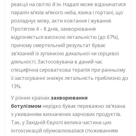
реакції на світло й ін. Надалі може відзначатися
параліч м’язів м’якого неба, язика і гортані, що
розладнує мову, акти ковтання і жування.
Протягом 4 – 8 днів, захворювання
відрізняється високою летальністю (до 67%),
причому смертельний результат буває
зв’язаний із зупинкою дихальної чи серцевої
діяльності. Застосовувана в даний час
специфічна сироваткова терапія при ранньому
її застосуванні знижує летальність приблизно до
13%.
У різних країнах
захворювання
ботулізмом
нерідко буває переважно зв’язана
з уживанням визначених харчових продуктів.
Так, у Західній Європі велика частина цих
інтоксикацій обумовлювалася споживанням