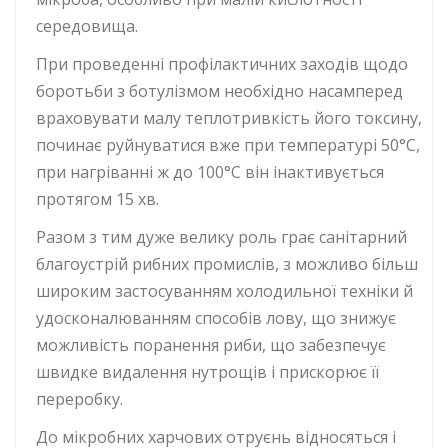
середовища.
При проведенні профілактичних заходів щодо
боротьби з ботулізмом необхідно насамперед
враховувати малу теплотривкість його токсину,
починає руйнуватися вже при температурі 50°С,
при нагріванні ж до 100°С він інактивується
протягом 15 хв.
Разом з тим дуже велику роль грає санітарний
благоустрій рибних промислів, з можливо більш
широким застосуванням холодильної техніки й
удосконалюванням способів лову, що знижує
можливість поранення риби, що забезпечує
швидке видалення нутрощів і прискорює її
переробку.
До мікробних харчових отруєнь відносяться і