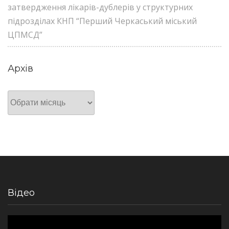
затвердження лікарів-дублерів у структурних
підрозділах КНП “Перший Черкаський міський
ЦПМСД”
Архів
Архів
Відео