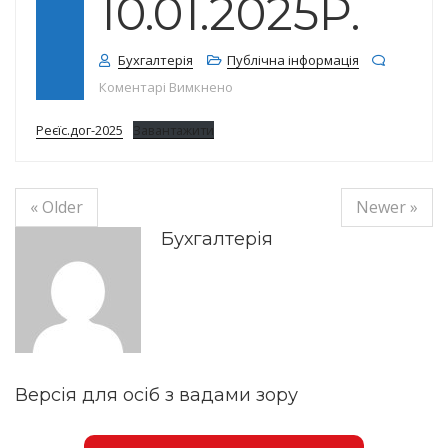
10.01.2025Р.
Бухгалтерія
Публічна інформація
до Реєстр договорів на 10.01.2025
Коментарі Вимкнено
Реєїс.дог-2025
Завантажити
« Older
Newer »
Бухгалтерія
Версія для осіб з вадами зору