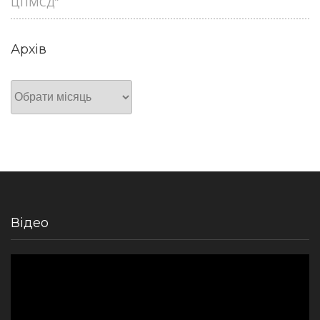
ЦПМСД”
Архів
Архів
Відео