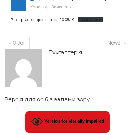
до Реєстр доглворів на 30.08.19р.
Коментарі Вимкнено
Реєстр-договорів-та-актів-30.08.19-
Завантажити
« Older
Newer »
Бухгалтерія
Версія для осіб з вадами зору
Version for visually impaired