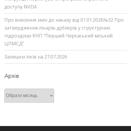
доступу NVDA
Про внесення змін до наказу від 01.01.2026№32 Про
затвердження лікарів-дублерів у структурних
підрозділах КНП “Перший Черкаський міський
ЦПМСД”
Залишки ліків на 27.07.2026
Архів
Архів