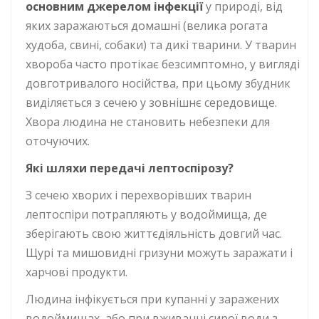
основним джерелом інфекції
у природі, від
яких заражаються домашні (велика рогата
худоба, свині, собаки) та дикі тварини. У тварин
хвороба часто протікає безсимптомно, у вигляді
довготривалого носійства, при цьому збудник
виділяється з сечею у зовнішнє середовище.
Хвора людина не становить небезпеки для
оточуючих.
Які шляхи передачі лептоспірозу?
З сечею хворих і перехворівших тварин
лептоспіри потрапляють у водоймища, де
зберігають свою життєдіяльність довгий час.
Щурі та мишовидні гризуни можуть заражати і
харчові продукти.
Людина інфікується при купанні у заражених
водоймищах, або при вживанні сирої води з