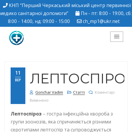
КНП “Перший Черкаський міський центр первинної
медико санітарної допомоги”
Пн - пт: 8:00 - 19:00, сб:
8:00 - 14:00, нд: 09:00 - 15:00
ch_mp1@ukr.net
КНП "Перший
Черкаський міський
11
ЛЕПТОСПІРО
ВЕР
центр ПМСД"
Gonchar Vadim
Статті
Коментарі
до Лептоспіроз
Вимкнено
Лептоспіроз
– гостра інфекційна хвороба з
групи зоонозів, яка спричиняється різними
серотипами лептоспір та супроводжується