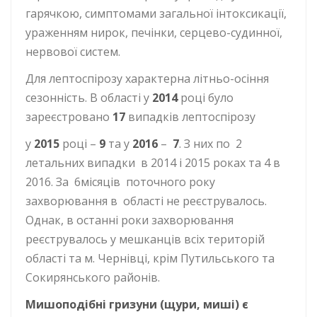
гарячкою, симптомами загальної інтоксикації,
ураженням нирок, печінки, серцево-судинної,
нервової систем.
Для лептоспірозу характерна літньо-осіння
сезонність. В області у
2014
році було
зареєстровано
17
випадків лептоспірозу
у
2015
році –
9
та у
2016
–
7
. З них по 2
летальних випадки в 2014 і 2015 роках та 4 в
2016. За 6місяців поточного року
захворювання в області не реєструвалось.
Однак, в останні роки захворювання
реєструвалось у мешканців всіх територій
області та м. Чернівці, крім Путильського та
Сокирянського районів.
Мишоподібні гризуни (щури, миші) є