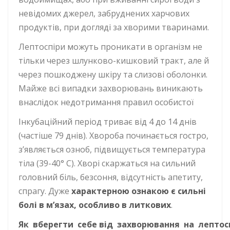
невідомих джерел, забруднених харчових
продуктів, при догляді за хворими тваринами.
Лептоспіри можуть проникати в організм не
тільки через шлунково-кишковий тракт, але й
через пошкоджену шкіру та слизові оболонки.
Майже всі випадки захворювань виникають
внаслідок недотримання правил особистої
Інкубаційний період триває від 4 до 14 днів
(частіше 79 днів). Хвороба починається гостро,
з’являється озноб, підвищується температура
тіла (39-40° С). Хворі скаржаться на сильний
головний біль, безсоння, відсутність апетиту,
спрагу. Дуже
характерною
ознакою є
сильні
болі в м’язах, особливо в литкових
.
Як вберегти
себе
від захворювання на
лептос