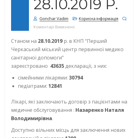
28.10.2019 Р.
Gonchar Vadim
Корисна інформація
до КІЛЬКІСТЬ ДЕКЛАРАЦІЙ СТАНОМ
Коментарі Вимкнено
Станом на
28.10.2019
р. в КНП “Перший
Черкаський міський центр первинної медико
санітарної допомоги”
зареєстровано
43635
декларації, з них:
сімейними лікарями:
30794
педіатрами:
12841
Лікарі, які заключають договір з пацієнтами на
медичне обслуговування :
Назаренко Наталя
Володимирівна
.
Доступно вільних місць для заключення нових