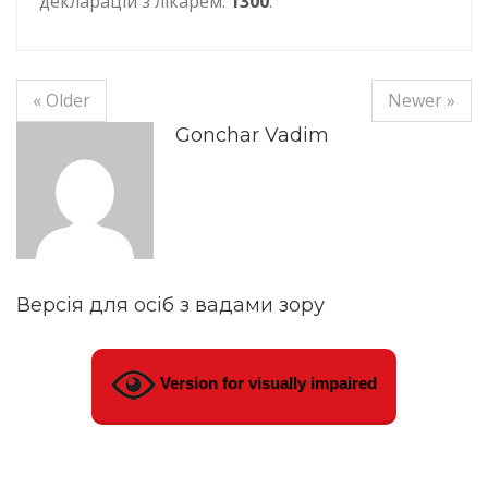
декларацій з лікарем:
1300
.
« Older
Newer »
Gonchar Vadim
Версія для осіб з вадами зору
Version for visually impaired