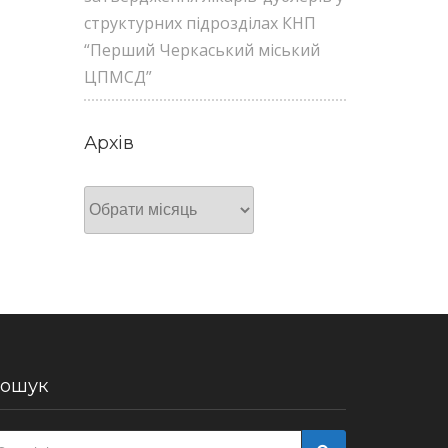
структурних підрозділах КНП
“Перший Черкаський міський
ЦПМСД”
Архів
Архів
ошук