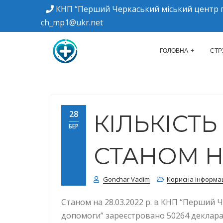
КНП “Перший Черкаський міський центр п
ch_mp1@ukr.net
м. Черкаси, вулиця Дахнівська, 34
КНП "ПЕРШИЙ Ч
ГОЛОВНА
СТР
28
КІЛЬКІСТ
БЕР
СТАНОМ НА
Gonchar Vadim
Корисна інформа
Станом на 28.03.2022 р. в КНП “Перший 
допомоги” зареєстровано 50264 деклараці