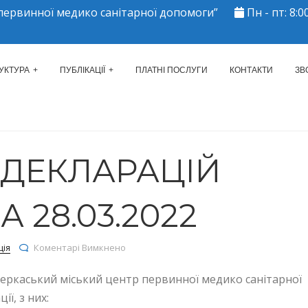
ервинної медико санітарної допомоги”
Пн - пт: 8:00
ЕРКАСЬКИЙ МІСЬКИЙ ЦЕНТР 
УКТУРА
ПУБЛІКАЦІЇ
ПЛАТНІ ПОСЛУГИ
КОНТАКТИ
ЗВ
Ь ДЕКЛАРАЦІЙ
 28.03.2022
до КІЛЬКІСТЬ ДЕКЛАРАЦІЙ СТАНОМ НА 28.0
ція
Коментарі Вимкнено
Черкаський міський центр первинної медико санітарної
ї, з них: