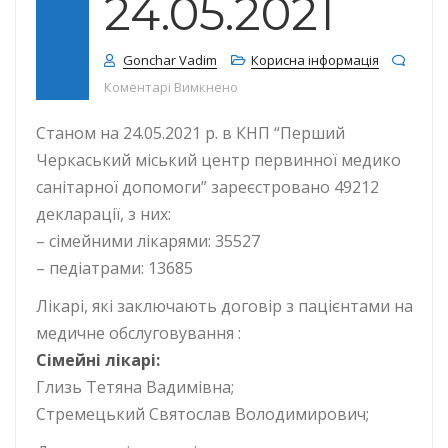
24.05.2021
Gonchar Vadim
Корисна інформація
до КІЛЬКІСТЬ ДЕКЛАРАЦІЙ СТАНОМ
Коментарі Вимкнено
Станом на 24.05.2021 р. в КНП “Перший
Черкаський міський центр первинної медико
санітарної допомоги” зареєстровано 49212
декларації, з них:
– сімейними лікарями: 35527
– педіатрами: 13685
Лікарі, які заключають договір з пацієнтами на
медичне обслуговування :
Сімейні лікарі:
Глизь Тетяна Вадимівна;
Стремецький Святослав Володимирович;