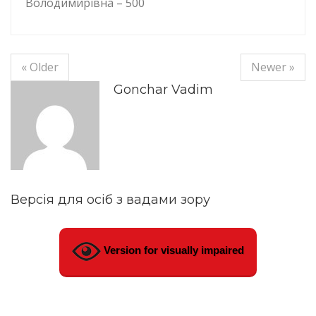
Володимирівна – 500
« Older
Newer »
Gonchar Vadim
Версія для осіб з вадами зору
Version for visually impaired