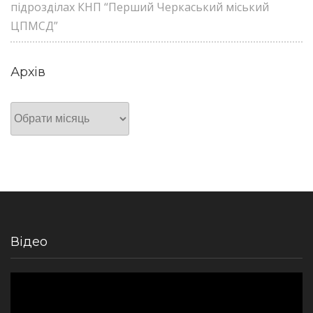
підрозділах КНП “Перший Черкаський міський
ЦПМСД”
Архів
Архів
Відео