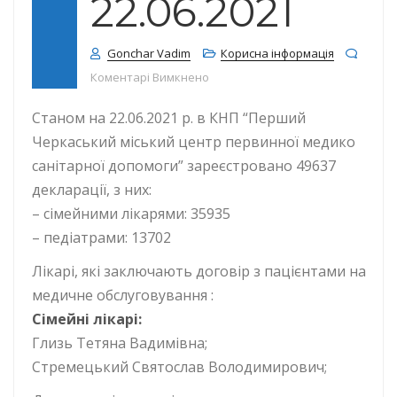
22.06.2021
Gonchar Vadim
Корисна інформація
до КІЛЬКІСТЬ ДЕКЛАРАЦІЙ СТАНОМ
Коментарі Вимкнено
Станом на 22.06.2021 р. в КНП “Перший
Черкаський міський центр первинної медико
санітарної допомоги” зареєстровано 49637
декларації, з них:
– сімейними лікарями: 35935
– педіатрами: 13702
Лікарі, які заключають договір з пацієнтами на
медичне обслуговування :
Сімейні лікарі:
Глизь Тетяна Вадимівна;
Стремецький Святослав Володимирович;