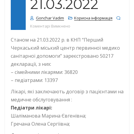
21.03.2022
Gonchar Vadim
Корисна інформація
до КІЛЬКІСТЬ ДЕКЛАРАЦІЙ СТАНОМ 
Коментарі Вимкнено
Станом на 21.03.2022 р. в КНП “Перший
Черкаський міський центр первинної медико
санітарної допомоги” зареєстровано 50217
декларації, з них:
– сімейними лікарями: 36820
– педіатрами: 13397
Лікарі, які заключають договір з пацієнтами на
медичне обслуговування :
Педіатри лікарі:
Шаліманова Марина Євгенівна;
Гречана Олена Сергіївна;