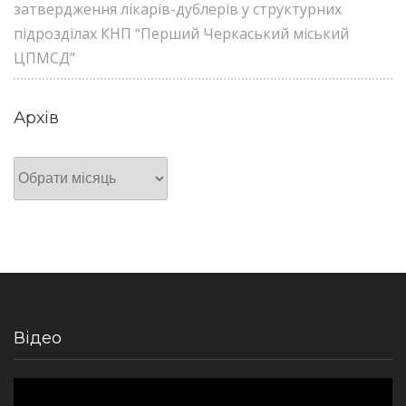
затвердження лікарів-дублерів у структурних
підрозділах КНП “Перший Черкаський міський
ЦПМСД”
Архів
Архів
Відео