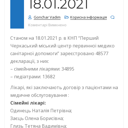
18.01.2021
Gonchar Vadim
Корисна інформація
до КІЛЬКІСТЬ ДЕКЛАРАЦІЙ СТАНОМ 
Коментарі Вимкнено
Станом на 18.01.2021 р. в КНП “Перший
Черкаський міський центр первинної медико
санітарної допомоги” зареєстровано 48577
декларації, з них:
– сімейними лікарями: 34895
– педіатрами: 13682
Лікарі, які заключають договір з пацієнтами на
медичне обслуговування :
Сімейні лікарі:
Одинець Наталія Петрівна;
Заєць Олена Борисівна;
Глизь Тетяна Вадимівна;