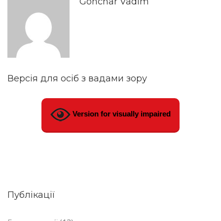
Gonchar Vadim
Версія для осіб з вадами зору
Version for visually impaired
Публікації