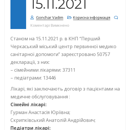
15.11.2021
Gonchar Vadim
Корисна інформація
до КІЛЬКІСТЬ ДЕКЛАРАЦІЙ СТАНОМ
Коментарі Вимкнено
Станом на 15.11.2021 р. в КНП “Перший
Черкаський міський центр первинної медико
санітарної допомоги” зареєстровано 50757
декларації, з них:
– сімейними лікарями: 37311
– педіатрами: 13446
Лікарі, які заключають договір з пацієнтами на
медичне обслуговування :
Сімейні лікарі:
Гурман Анастасія Юріївна;
Скрипківський Анатолій Андрійович;
Педіатри лікарі: