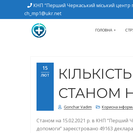
КНП “Перший Черкаський міський центр п
ch_mp1@ukr.net
м. Черкаси, вулиця Дахнівська, 34
КНП "ПЕРШИЙ Ч
ГОЛОВНА
СТР
15
КІЛЬКІСТ
ЛЮТ
СТАНОМ НА
Gonchar Vadim
Корисна інформ
Станом на 15.02.2021 р. в КНП “Перший 
допомоги” зареєстровано 49163 деклараці