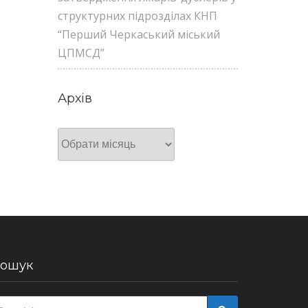
структурних підрозділах КНП
“Перший Черкаський міський
ЦПМСД”
Архів
Архів
ошук