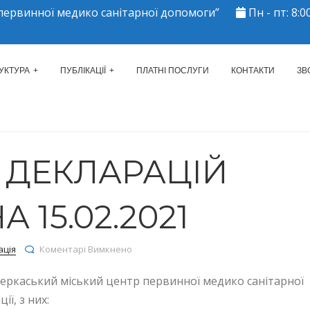
ервинної медико санітарної допомоги”
Пн - пт: 8:00
ЕРКАСЬКИЙ МІСЬКИЙ ЦЕНТР 
УКТУРА
ПУБЛІКАЦІЇ
ПЛАТНІ ПОСЛУГИ
КОНТАКТИ
ЗВ
Ь ДЕКЛАРАЦІЙ
 15.02.2021
до КІЛЬКІСТЬ ДЕКЛАРАЦІЙ СТАНОМ НА 15.
ація
Коментарі Вимкнено
Черкаський міський центр первинної медико санітарної
ї, з них: