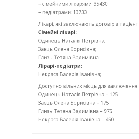
– сімейними лікарями: 35430
– педіатрами: 13733
Лікарі, які заключають договір з пацієн
Сімейні лікарі:
Одинець Наталія Петрівна;
Заєць Олена Борисівна;
Глизь Тетяна Вадимівна;
Лірарі-педіатри:
Некраса Валерія Іванівна;
Доступно вільних місць для заключення 
Одинець Наталія Петрівна – 125
Заєць Олена Борисівна – 175
Глизь Тетяна Вадимівна – 975
Некраса Валерія Іванівна – 450