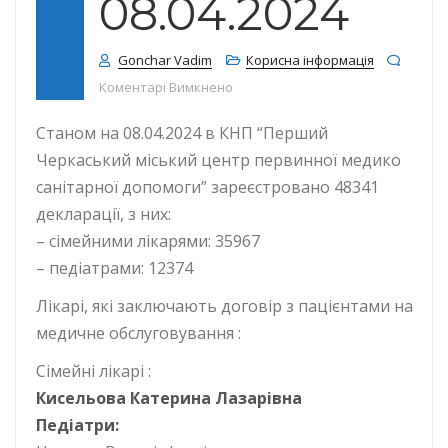
08.04.2024
Gonchar Vadim
Корисна інформація
до КІЛЬКІСТЬ ДЕКЛАРАЦІЙ СТАНОМ 
Коментарі Вимкнено
Станом на 08.04.2024 в КНП “Перший
Черкаський міський центр первинної медико
санітарної допомоги” зареєстровано 48341
декларації, з них:
– сімейними лікарями: 35967
– педіатрами: 12374
Лікарі, які заключають договір з пацієнтами на
медичне обслуговування :
Сімейні лікарі :
Кисельова Катерина Лазарівна
Педіатри: