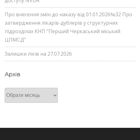
доступу NVDA
Про внесення змін до наказу від 01.01.2026№32 Про
затвердження лікарів-дублерів у структурних
підрозділах КНП “Перший Черкаський міський
ЦПМСД”
Залишки ліків на 27.07.2026
Архів
Архів