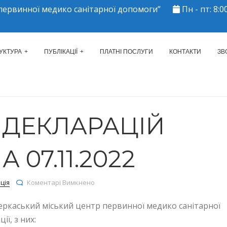
ервинної медико санітарної допомоги”
Пн - пт: 8:00
ЕРКАСЬКИЙ МІСЬКИЙ ЦЕНТР 
УКТУРА
ПУБЛІКАЦІЇ
ПЛАТНІ ПОСЛУГИ
КОНТАКТИ
ЗВ
Ь ДЕКЛАРАЦІЙ
 07.11.2022
до КІЛЬКІСТЬ ДЕКЛАРАЦІЙ СТАНОМ НА 07.1
ція
Коментарі Вимкнено
еркаський міський центр первинної медико санітарної
ї, з них: