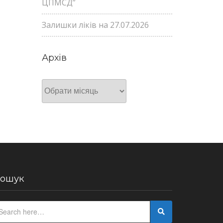
ЦПМСД”
Залишки ліків на 27.07.2026
Архів
Архів
ошук