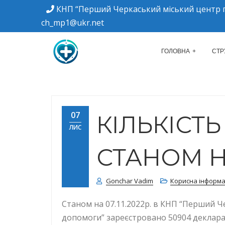
КНП “Перший Черкаський міський центр п
ch_mp1@ukr.net
м. Черкаси, вулиця Дахнівська, 34
КНП "ПЕРШИЙ Ч
ГОЛОВНА
СТР
07
КІЛЬКІСТ
ЛИС
СТАНОМ НА
Gonchar Vadim
Корисна інформа
Станом на 07.11.2022р. в КНП “Перший Ч
допомоги” зареєстровано 50904 деклараці