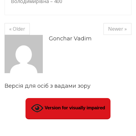
Володимирівна – 400
« Older
Newer »
Gonchar Vadim
Версія для осіб з вадами зору
Version for visually impaired