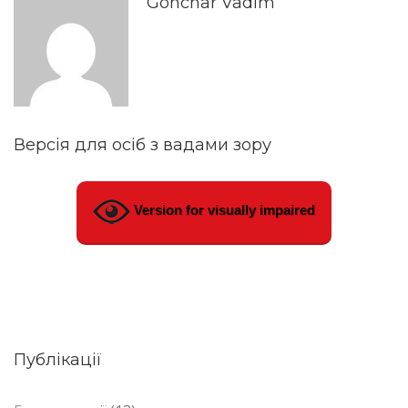
Gonchar Vadim
Версія для осіб з вадами зору
Version for visually impaired
Публікації