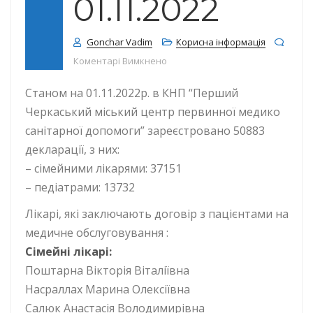
01.11.2022
Gonchar Vadim
Корисна інформація
до КІЛЬКІСТЬ ДЕКЛАРАЦІЙ СТАНОМ
Коментарі Вимкнено
Станом на 01.11.2022р. в КНП “Перший
Черкаський міський центр первинної медико
санітарної допомоги” зареєстровано 50883
декларації, з них:
– сімейними лікарями: 37151
– педіатрами: 13732
Лікарі, які заключають договір з пацієнтами на
медичне обслуговування :
Сімейні лікарі:
Поштарна Вікторія Віталіївна
Насраллах Марина Олексіївна
Салюк Анастасія Володимирівна