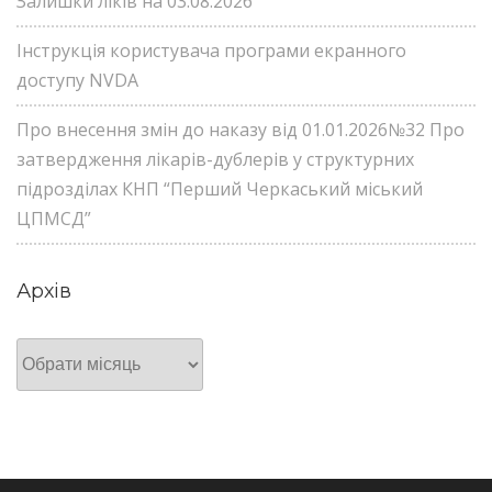
Залишки ліків на 03.08.2026
Інструкція користувача програми екранного
доступу NVDA
Про внесення змін до наказу від 01.01.2026№32 Про
затвердження лікарів-дублерів у структурних
підрозділах КНП “Перший Черкаський міський
ЦПМСД”
Архів
Архів