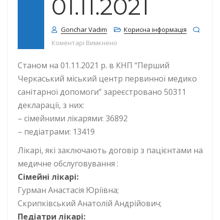
01.11.2021
Gonchar Vadim
Корисна інформація
до КІЛЬКІСТЬ ДЕКЛАРАЦІЙ СТАНОМ
Коментарі Вимкнено
Станом на 01.11.2021 р. в КНП “Перший
Черкаський міський центр первинної медико
санітарної допомоги” зареєстровано 50311
декларації, з них:
– сімейними лікарями: 36892
– педіатрами: 13419
Лікарі, які заключають договір з пацієнтами на
медичне обслуговування :
Сімейні лікарі:
Гурман Анастасія Юріївна;
Скрипківський Анатолій Андрійович;
Педіатри лікарі: