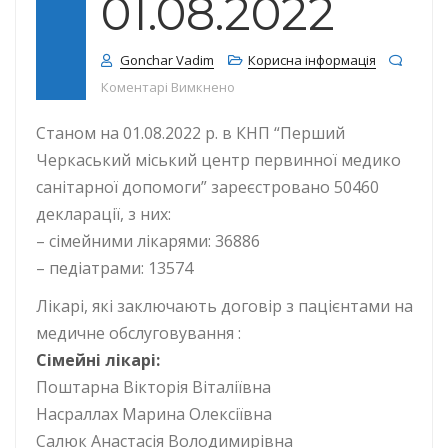
01.08.2022
Gonchar Vadim
Корисна інформація
до КІЛЬКІСТЬ ДЕКЛАРАЦІЙ СТАНОМ 
Коментарі Вимкнено
Станом на 01.08.2022 р. в КНП “Перший
Черкаський міський центр первинної медико
санітарної допомоги” зареєстровано 50460
декларації, з них:
– сімейними лікарями: 36886
– педіатрами: 13574
Лікарі, які заключають договір з пацієнтами на
медичне обслуговування :
Сімейні лікарі:
Поштарна Вікторія Віталіївна
Насраллах Марина Олексіївна
Салюк Анастасія Володимирівна