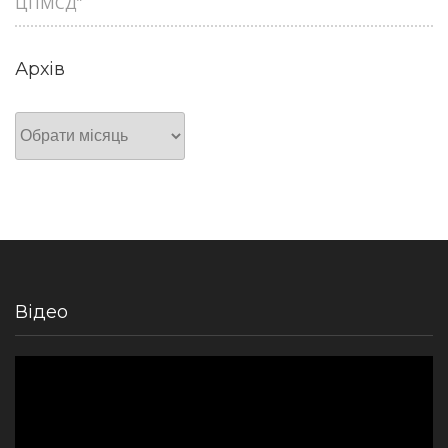
ЦПМСД”
Архів
Архів
Відео