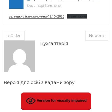
до Залишки ліків на 19.10.20
Коментарі Вимкнено
залишки-ліків-станом-на-19.10.-2020
Завантажити
« Older
Newer »
Бухгалтерія
Версія для осіб з вадами зору
Version for visually impaired