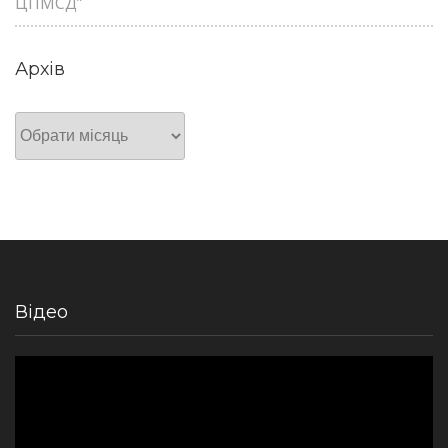
ЦПМСД”
Архів
Архів
Відео