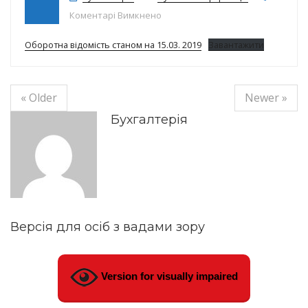
до залишки ліків на 15.03.2019
Коментарі Вимкнено
Оборотна відомість станом на 15.03. 2019
Завантажити
« Older
Newer »
Бухгалтерія
Версія для осіб з вадами зору
Version for visually impaired