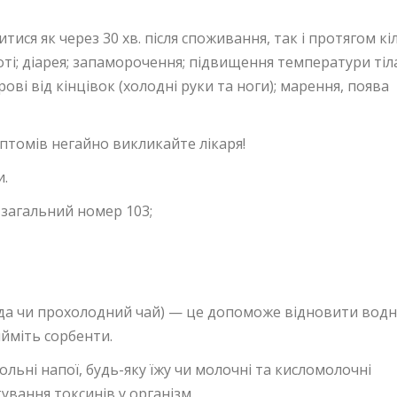
ся як через 30 хв. після споживання, так і протягом кі
воті; діарея; запаморочення; підвищення температури тіла
рові від кінцівок (холодні руки та ноги); марення, поява
мптомів негайно викликайте лікаря!
и.
загальний номер 103;
вода чи прохолодний чай) — це допоможе відновити водн
йміть сорбенти.
ьні напої, будь-яку їжу чи молочні та кисломолочні
вання токсинів у організм.