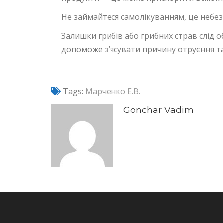
Не займайтеся самолікуванням, це небез
Залишки грибів або грибних страв слід о
допоможе з’ясувати причину отруєння т
Tags:
Марченко Е.В.
Gonchar Vadim