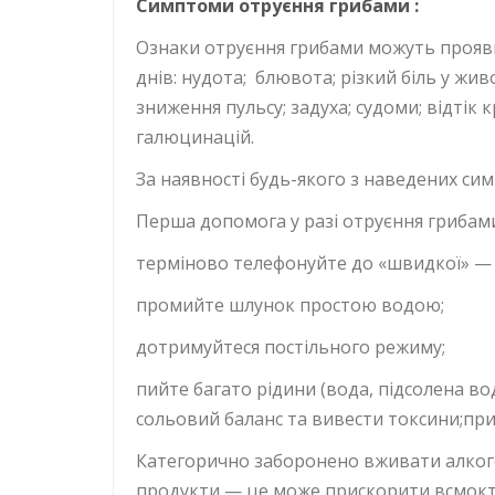
Симптоми отруєння грибами
:
Ознаки отруєння грибами можуть проявити
днів: нудота; блювота; різкий біль у жи
зниження пульсу; задуха; судоми; відтік к
галюцинацій.
За наявності будь-якого з наведених си
Перша допомога у разі отруєння грибам
терміново телефонуйте до «швидкої» — 
промийте шлунок простою водою;
дотримуйтеся постільного режиму;
пийте багато рідини (вода, підсолена 
сольовий баланс та вивести токсини;при
Категорично заборонено вживати алкогол
продукти — це може прискорити всмокту