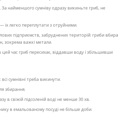
 За найменшого сумніву одразу викиньте гриб, не
 — їх легко переплутати з отруйними.
слових підприємств, забруднених територій: гриби вбир
н, зокрема важкі метали.
в цей час гриб пересихає, віддавши воду і збільшивши
всі сумнівні треба викинути.
ля збирання.
у в свіжій підсоленій воді не менше 30 хв.
нику в емальованому посуді не більше доби.