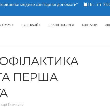
ервинної медико санітарної допомоги”
Пн - пт: 8:00
ЕРКАСЬКИЙ МІСЬКИЙ ЦЕНТР 
УКТУРА
ПУБЛІКАЦІЇ
ПЛАТНІ ПОСЛУГИ
КОНТАКТИ
ЗВ
РОФІЛАКТИКА
ТА ПЕРША
А
до Гриби: профілактика отруєнь та перша допомога
тарі Вимкнено