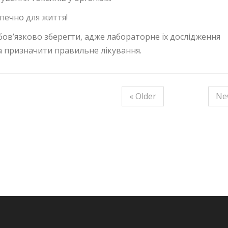
печно для життя!
бов’язково зберегти, адже лабораторне їх дослідження
а призначити правильне лікування.
« Older
Ne