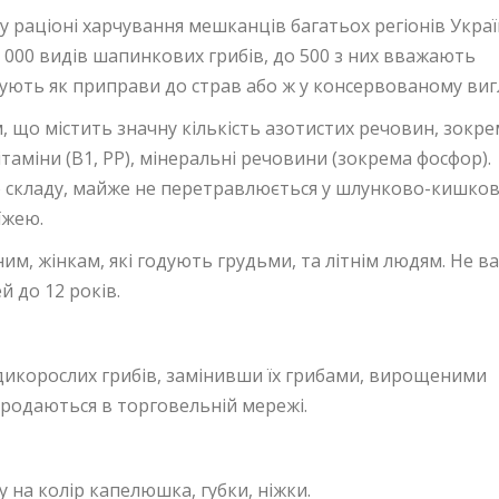
у раціоні харчування мешканців багатьох регіонів Украї
2 000 видів шапинкових грибів, до 500 з них вважають
ують як приправи до страв або ж у консервованому вигл
 що містить значну кількість азотистих речовин, зокре
вітаміни (В1, РР), мінеральні речовини (зокрема фосфор).
го складу, майже не перетравлюється у шлунково-кишко
їжею.
м, жінкам, які годують грудьми, та літнім людям. Не в
й до 12 років.
икорослих грибів, замінивши їх грибами, вирощеними
продаються в торговельній мережі.
 на колір капелюшка, губки, ніжки.