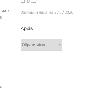
ЦПМСД”
лькох
Залишки ліків на 27.07.2026
;
Архів
Архів
о-