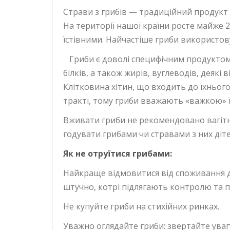
Страви з грибів — традиційний продукт 
На території нашої країни росте майже 
їстівними. Найчастіше гриби використов
Гриби є доволі специфічним продуктом,
білків, а також жирів, вуглеводів, деякі 
Клітковина хітин, що входить до їхньо
тракті, тому гриби вважають «важкою» 
Вживати гриби не рекомендовано вагітни
годувати грибами чи стравами з них діте
Як не отруїтися грибами:
Найкраще відмовитися від споживання д
штучно, котрі підлягають контролю та 
Не купуйте гриби на стихійних ринках.
Уважно оглядайте гриби: звертайте увагу