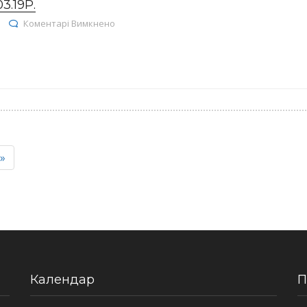
.19Р.
до Реєстр договорів на 22.03.19р.
Коментарі Вимкнено
»
Календар
П