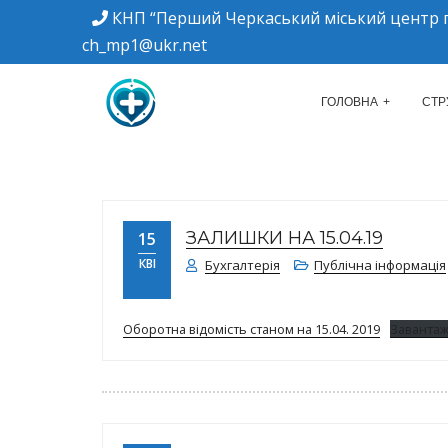
КНП “Перший Черкаський міський центр п
ch_mp1@ukr.net
м. Черкаси, вулиця Дахнівська, 34
КНП "ПЕРШИЙ Ч
ГОЛОВНА
СТР
ЗАЛИШКИ НА 15.04.19
15
КВІ
Бухгалтерія
Публічна інформація
Оборотна відомість станом на 15.04. 2019
Заванта