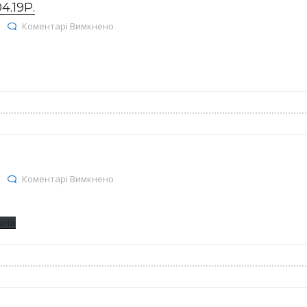
.19Р.
до Реєстр договорів на 05.04.19р.
Коментарі Вимкнено
до залишки на 01.04.19
Коментарі Вимкнено
жити