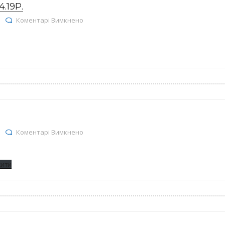
.19Р.
до Реєстр договорів на 12.04.19р.
Коментарі Вимкнено
до залишки ліків на 08.04.19
Коментарі Вимкнено
жити