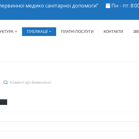
ервинної медико санітарної допомоги”
Пн - пт: 8:00
ЕРКАСЬКИЙ МІСЬКИЙ ЦЕНТР 
УКТУРА
ПУБЛІКАЦІЇ
ПЛАТНІ ПОСЛУГИ
КОНТАКТИ
ЗВ
до залишки на 15.04.19
Коментарі Вимкнено
жити