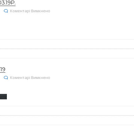
.19Р.
до Реєстр договорів на 29.03.19р.
Коментарі Вимкнено
19
до Залишки ліків на 25.03.2019
Коментарі Вимкнено
жити