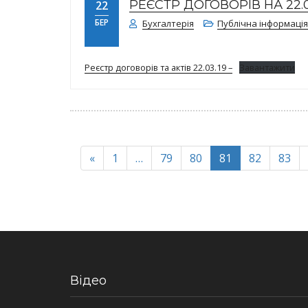
РЕЄСТР ДОГОВОРІВ НА 22.03
22
БЕР
Бухгалтерія
Публічна інформація
Реєстр договорів та актів 22.03.19 –
Завантажити
«
1
…
79
80
81
82
83
Відео