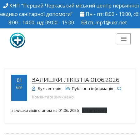
КНП “Перший Черкаський міський центр первинної
медико санітарної допомоги”
Пн - пт: 8:00 - 19:00, сб:
8:00 - 14:00, нд: 09:00 - 15:00
ch_mp1@ukr.net
КНП "Перший
Черкаський міський
ЗАЛИШКИ ЛІКІВ НА 01.06.2026
01
центр ПМСД"
ЧЕР
Бухгалтерія
Публічна інформація
до Залишки ліків на 01.06.2026
Коментарі Вимкнено
залишки ліків станом на 01.06. 2026
Завантажити