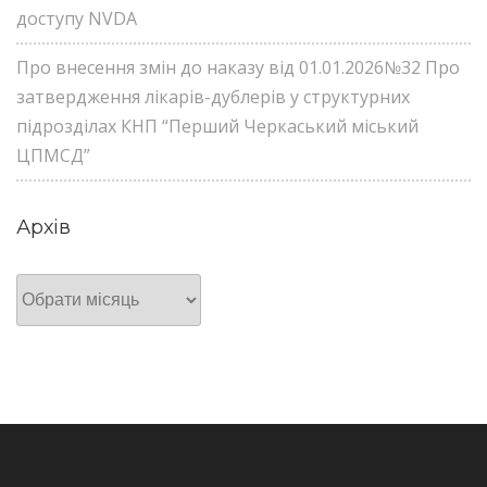
доступу NVDA
Про внесення змін до наказу від 01.01.2026№32 Про
затвердження лікарів-дублерів у структурних
підрозділах КНП “Перший Черкаський міський
ЦПМСД”
Архів
Архів