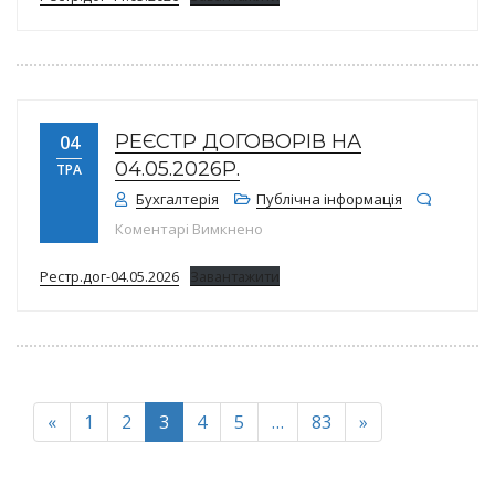
РЕЄСТР ДОГОВОРІВ НА
04
04.05.2026Р.
ТРА
Бухгалтерія
Публічна інформація
до Реєстр договорів на 04.05.202
Коментарі Вимкнено
Рестр.дог-04.05.2026
Завантажити
«
1
2
3
4
5
…
83
»