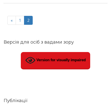
«
1
2
Версія для осіб з вадами зору
Version for visually impaired
Публікації