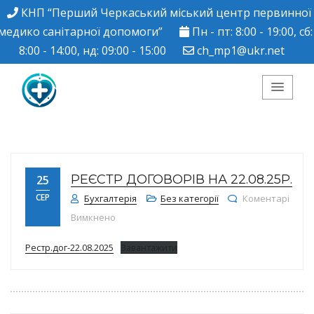
КНП “Перший Черкаський міський центр первинної
медико санітарної допомоги”
Пн - пт: 8:00 - 19:00, сб:
8:00 - 14:00, нд: 09:00 - 15:00
ch_mp1@ukr.net
КНП "Перший
Черкаський міський
РЕЄСТР ДОГОВОРІВ НА 22.08.25Р.
25
центр ПМСД"
СЕР
Бухгалтерія
Без категорії
Коментарі
до Реєстр договорів на 22.08.25р.
Вимкнено
Рестр.дог-22.08.2025
Завантажити