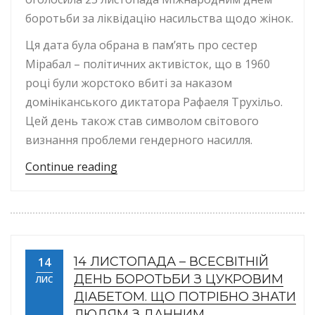
боротьби за ліквідацію насильства щодо жінок.
Ця дата була обрана в пам’ять про сестер
Мірабал – політичних активісток, що в 1960
році були жорстоко вбиті за наказом
домініканського диктатора Рафаеля Трухільо.
Цей день також став символом світового
визнання проблеми гендерного насилля.
“25 листопада – Міжнародний день
Continue reading
14 ЛИСТОПАДА – ВСЕСВІТНІЙ
14
ДЕНЬ БОРОТЬБИ З ЦУКРОВИМ
ЛИС
ДІАБЕТОМ. ЩО ПОТРІБНО ЗНАТИ
ЛЮДЯМ З ДАННИМ