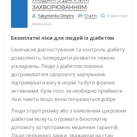
ЗАХВОРЮВАННЯМ
Yakymenko Dmytro
Статті
Коментарі
до 14 листопада – Всесвітній День бороть
Вимкнено
Безоплатні ліки для людей із діабетом
Своєчасне діагностування та контроль діабету
дозволяють попередити розвиток тяжких
ускладнень. Люди з діабетом повинні
дотримуватися здорового харчування,
підтримувати вагу в нормі та бути фізично
активними. Крім того, їм необхідно приймати
ліки, навіть якщо вони почуваються добре.
Люди з груп ризику або з виявленим цукровим
діабетом можуть отримати безоплатну
допомогу за програмою медичних гарантій.
Лікар первинної ланки, зважаючи на стан