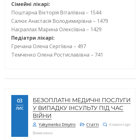
Сімейні лікарі:
Поштарна Вікторія Віталіївна – 1544
Салюк Анастасія Володимирівна – 1479
Насраллах Марина Олексіївна – 1429
Педіатри лікарі:
Гречана Олена Сергіївна – 497
Темченко Олена Ростиславівна – 741
БЕЗОПЛАТНІ МЕДИЧНІ ПОСЛУГИ
03
У ВИПАДКУ ІНСУЛЬТУ ПІД ЧАС
ЛИС
ВІЙНИ
Yakymenko Dmytro
Статті
Коментарі
до Безоплатні медичні послуги у випадку ін
Вимкнено