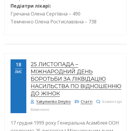
Педіатри лікарі:
Гречана Олена Сергіївна – 490
Темченко Олена Ростиславівна – 738
25 ЛИСТОПАДА –
18
МІЖНАРОДНИЙ ДЕНЬ
ЛИС
БОРОТЬБИ ЗА ЛІКВІДАЦІЮ
НАСИЛЬСТВА ПО ВІДНОШЕННЮ
ДО ЖІНОК
Yakymenko Dmytro
Статті
Коментарі
до 25 листопада – Міжнародний день борот
Вимкнено
17 грудня 1999 року Генеральна Асамблея ООН
оголосила 25 листопада Міжнародним днем