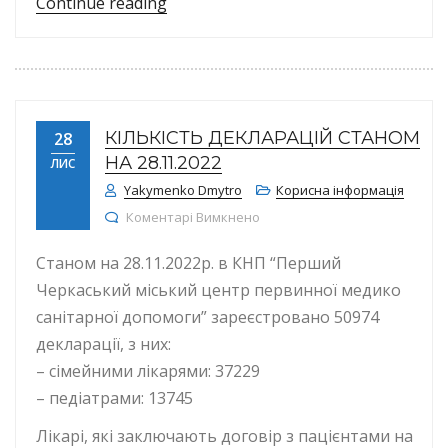
“До уваги жителів Черкаської облас
Continue reading
КІЛЬКІСТЬ ДЕКЛАРАЦІЙ СТАНОМ
28
НА 28.11.2022
ЛИС
Yakymenko Dmytro
Корисна інформація
до КІЛЬКІСТЬ ДЕКЛАРАЦІЙ СТА
Коментарі Вимкнено
Станом на 28.11.2022р. в КНП “Перший
Черкаський міський центр первинної медико
санітарної допомоги” зареєстровано 50974
декларації, з них:
– сімейними лікарями: 37229
– педіатрами: 13745
Лікарі, які заключають договір з пацієнтами на