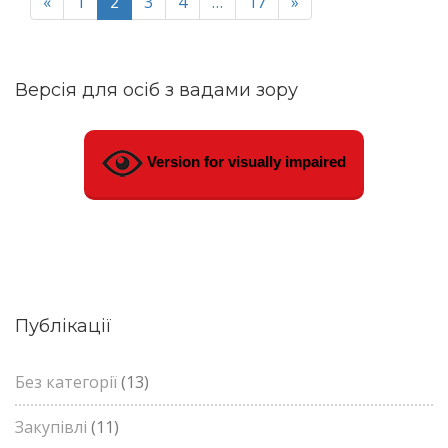
«
1
2
3
4
…
17
»
Версія для осіб з вадами зору
Version for visually impaired
Публікації
Без категорії
(13)
Закупівлі
(11)