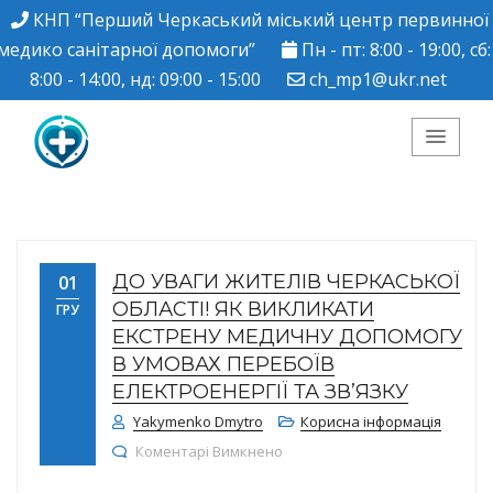
КНП “Перший Черкаський міський центр первинної
медико санітарної допомоги”
Пн - пт: 8:00 - 19:00, сб:
8:00 - 14:00, нд: 09:00 - 15:00
ch_mp1@ukr.net
КНП "Перший
Черкаський міський
ДО УВАГИ ЖИТЕЛІВ ЧЕРКАСЬКОЇ
01
центр ПМСД"
ОБЛАСТІ! ЯК ВИКЛИКАТИ
ГРУ
ЕКСТРЕНУ МЕДИЧНУ ДОПОМОГУ
В УМОВАХ ПЕРЕБОЇВ
ЕЛЕКТРОЕНЕРГІЇ ТА ЗВ’ЯЗКУ
Yakymenko Dmytro
Корисна інформація
до До уваги жителів Черкаськ
Коментарі Вимкнено