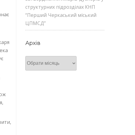
структурних підрозділах КНП
знає
“Перший Черкаський міський
ЦПМСД”
каря
Архів
ека
ує
Архів
и
Тож
я,
рити,