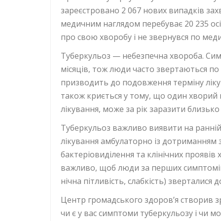
зареєстровано 2 067 нових випадків зах
медичним наглядом перебуває 20 235 осіб
про свою хворобу і не звернувся по мед
Туберкульоз — небезпечна хвороба. Си
місяців, тож люди часто звертаються по 
призводить до подовження терміну ліку
також криється у тому, що один хворий н
лікування, може за рік заразити близько
Туберкульоз важливо виявити на ранній 
лікування амбулаторно із дотриманням з
бактеріовиділення та клінічних проявів
важливо, щоб люди за перших симптомів 
нічна пітливість, слабкість) зверталися д
Центр громадського здоров’я створив з
чи є у вас симптоми туберкульозу і чи м