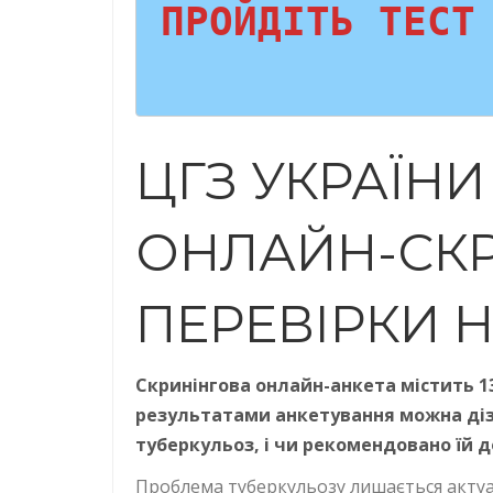
ПРОЙДІТЬ ТЕСТ
ЦГЗ УКРАЇН
ОНЛАЙН-СКР
ПЕРЕВІРКИ 
Скринінгова онлайн-анкета містить 13
результатами анкетування можна дізн
туберкульоз, і чи рекомендовано їй 
Проблема туберкульозу лишається актуал