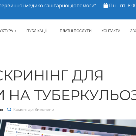
ервинної медико санітарної допомоги”
Пн - пт: 8:00
ЕРКАСЬКИЙ МІСЬКИЙ ЦЕНТР 
УКТУРА
ПУБЛІКАЦІЇ
ПЛАТНІ ПОСЛУГИ
КОНТАКТИ
ЗВ
КРИНІНГ ДЛЯ
И НА ТУБЕРКУЛЬО
до ОНЛАЙН-СКРИНІНГ ДЛЯ ПЕРЕВІРКИ НА 
ня
Коментарі Вимкнено