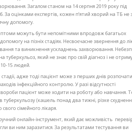
ворювання. Загалом станом на 14 серпня 2019 року під
. За оцінками експертів, кожен п’ятий хворий на ТБ не 
ичну допомогу.
мптоми можуть бути непомітними впродовж багатьох
допомогу на пізніх стадіях. Несвоєчасне звернення до лі
вання та виникнення ускладнень захворювання. Небезп
а туберкульоз, який не знає про свій діагноз і не отрим
 10-15 людей.
стадії, адже тоді пацієнт може з перших днів розпочат
аходів інфекційного контролю. У разі відсутності
 хвороби пацієнт може ходити на роботу або навчання. 
туберкульозу (кашель понад два тижні, різке схудненн
о свого сімейного лікаря.
ручний онлайн-інструмент, який дає можливість переві
огли ви ним заразитися. За результатами тестування ви