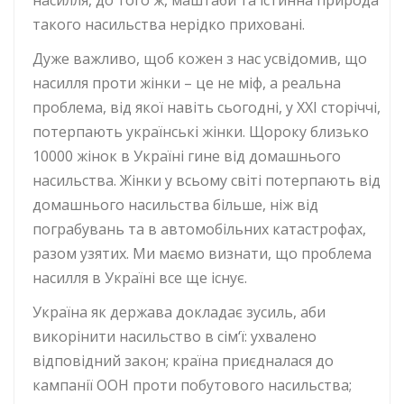
насилля, до того ж, маштаби та істинна природа
такого насильства нерідко приховані.
Дуже важливо, щоб кожен з нас усвідомив, що
насилля проти жінки – це не міф, а реальна
проблема, від якої навіть сьогодні, у XXI сторіччі,
потерпають українські жінки. Щороку близько
10000 жінок в Україні гине від домашнього
насильства. Жінки у всьому світі потерпають від
домашнього насильства більше, ніж від
пограбувань та в автомобільних катастрофах,
разом узятих. Ми маємо визнати, що проблема
насилля в Україні все ще існує.
Україна як держава докладає зусиль, аби
викорінити насильство в сім‘ї: ухвалено
відповідний закон; країна приєдналася до
кампанії ООН проти побутового насильства;