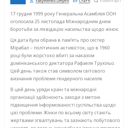
Yakymenko Dmytro
Статті
Коментарі Вим
17 грудня 1999 року Генеральна Асамблея ООН
оголосила 25 листопада Міжнародним днем
боротьби за ліквідацію насильства щодо жінок.
Ця дата була обрана в пам’ять про сестер
Мірабал – політичних активісток, що в 1960
році були жорстоко вбиті за наказом
домініканського диктатора Рафаеля Трухільо.
Цей день також став символом світового
визнання проблеми гендерного насилля.
В цей день уряди країн та міжнародні
організації здійснюють заходи з метою
підвищення інформованості суспільства щодо
цієї проблеми. Жінки по всьому світу стають
жертвами згвалтувань та зазнають побутового