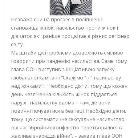
Незважаючи на прогрес в поліпшенні
становища жінок, насильство проти жінок і
дівчаток як і раніше процвітає в різних регіонах
світу.
Масштаби цієї проблеми дозволяють сміливо
говорити про пандемію насильства. Саме тому
глава ООН виступив з ініціативою запуску
глобальної кампанії “Скажімо “ні” насильству
над жінками!”. “Необхідно діяти, тому що кожен
день незліченна кількість жінок піддається
нарузі і насильству вдома – там, де вони
повинні почуватися в безпеці. Необхідно діяти,
тому що систематичне сексуальне насильство
під час збройних конфліктів перетворилося в
жахливе знаряддя війни”, – заявив глава ООН.