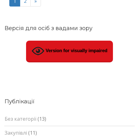
1
2
»
Версія для осіб з вадами зору
Version for visually impaired
Публікації
Без категорії
(13)
Закупівлі
(11)