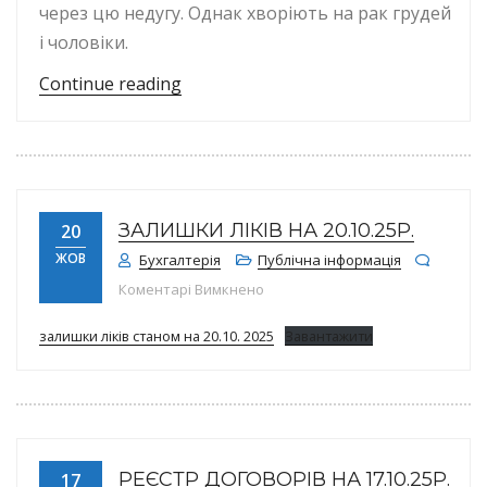
через цю недугу. Однак хворіють на рак грудей
і чоловіки.
“20 жовтня — Всеукраїнський день
Continue reading
ЗАЛИШКИ ЛІКІВ НА 20.10.25Р.
20
ЖОВ
Бухгалтерія
Публічна інформація
до Залишки ліків на 20.10.25р.
Коментарі Вимкнено
залишки ліків станом на 20.10. 2025
Завантажити
РЕЄСТР ДОГОВОРІВ НА 17.10.25Р.
17