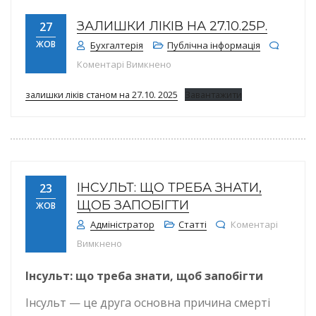
ЗАЛИШКИ ЛІКІВ НА 27.10.25Р.
27
ЖОВ
Бухгалтерія
Публічна інформація
до Залишки ліків на 27.10.25р.
Коментарі Вимкнено
залишки ліків станом на 27.10. 2025
Завантажити
ІНСУЛЬТ: ЩО ТРЕБА ЗНАТИ,
23
ЩОБ ЗАПОБІГТИ
ЖОВ
Адміністратор
Статті
Коментарі
до Інсульт: що треба знати, щоб запобігти
Вимкнено
Інсульт: що треба знати, щоб запобігти
Інсульт — це друга основна причина смерті