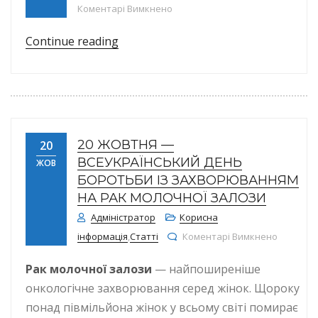
до ВАГІТНІСТЬ І АЛКОГОЛЬ НЕ СУ
Коментарі Вимкнено
“ВАГІТНІСТЬ І АЛКОГОЛЬ НЕ СУМІС
Continue reading
20 ЖОВТНЯ —
20
ВСЕУКРАЇНСЬКИЙ ДЕНЬ
ЖОВ
БОРОТЬБИ ІЗ ЗАХВОРЮВАННЯМ
НА РАК МОЛОЧНОЇ ЗАЛОЗИ
Адміністратор
Корисна
до 20 жо
інформація
,
Статті
Коментарі Вимкнено
Рак молочної залози
— найпоширеніше
онкологічне захворювання серед жінок. Щороку
понад півмільйона жінок у всьому світі помирає