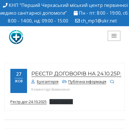
КНП “Перший Черкаський міський центр первинної
медико санітарної допомоги”
Пн - пт: 8:00 - 19:00, сб:
8:00 - 14:00, нд: 09:00 - 15:00
ch_mp1@ukr.net
КНП "Перший
Черкаський міський
РЕЄСТР ДОГОВОРІВ НА 24.10.25Р.
27
центр ПМСД"
ЖОВ
Бухгалтерія
Публічна інформація
до Реєстр договорів на 24.10.25р
Коментарі Вимкнено
Рестр.дог-24.10.2025
Завантажити