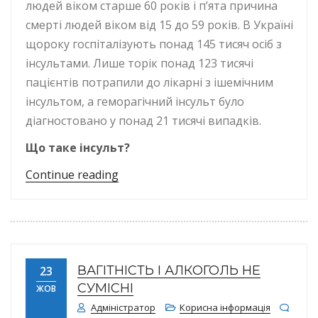
людей віком старше 60 років і п’ята причина
смерті людей віком від 15 до 59 років. В Україні
щороку госпіталізують понад 145 тисяч осіб з
інсультами. Лише торік понад 123 тисячі
пацієнтів потрапили до лікарні з ішемічним
інсультом, а геморагічний інсульт було
діагностовано у понад 21 тисячі випадків.
Що таке інсульт?
“Інсульт: що треба знати, щоб запо
Continue reading
ВАГІТНІСТЬ І АЛКОГОЛЬ НЕ
23
СУМІСНІ
ЖОВ
Адміністратор
Корисна інформація