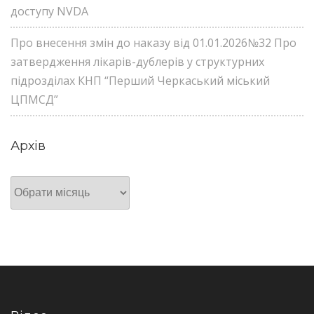
доступу NVDA
Про внесення змін до наказу від 01.01.2026№32 Про
затвердження лікарів-дублерів у структурних
підрозділах КНП “Перший Черкаський міський
ЦПМСД”
Архів
Архів