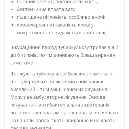
поганий апетит, постійна слабкість;
безпричинна втрата ваги;
підвищена пітливість, особливо вночі;
кровохаркання (наявність крові у
мокротинні, що виділяється при кашлі)
Інкубаційний період туберкульозу триває від 2
до 6 тижнів, потім виникають більш виражені
симптоми.
Як лікують туберкульоз? Важливо пам’ятати,
що туберкульоз виліковний і чим раніше
виявлений – тим вищі шанси на одужання.
Можливе амбулаторне лікування. Основа
лікування – антибактеріальна хіміотерапія
чотирма препаратам. Ці препарати впливають
на бацили, запобігають звиканню й не дають
паличці мутувати.