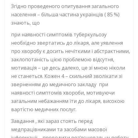
Згідно проведеного опитування загального
населення – більша частина українців ( 85 %)
знають, що
при наявності симптомів туберкульозу
необхідно звертатись до лікаря, але уявлення
про хворобу є досить нечіткими і абстрактними,
заклопотаність цією проблемою відсутня,
мотивація – це десь далеко, це зі мною ніколи
не станеться. Кожен 4 – схильний зволікати зі
зверненням до медичного закладу при
наявності симптомів хвороби, мотивуючи
загальним небажанням іти до лікаря, високою
вартістю медичних послуг.
Завдання , які зараз стоять перед
медпрацівниками та засобами масової
інформації – проводити роз’яснювальну роботу