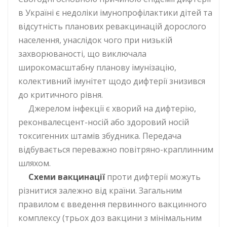
в Україні є недоліки імунопрофілактики дітей та
відсутність планових ревакцинацій дорослого
населення, унаслідок чого при низькій
захворюваності, що виключала
широкомасштабну планову імунізацію,
колективний імунітет щодо дифтерії знизився
до критичного рівня.
Джерелом інфекції є хворий на дифтерію,
реконвалесцент-носій або здоровий носій
токсигенних штамів збудника. Передача
відбувається переважно повітряно-краплинним
шляхом.
Схеми вакцинації
проти дифтерії можуть
різнитися залежно від країни. Загальним
правилом є введення первинного вакцинного
комплексу (трьох доз вакцини з мінімальним