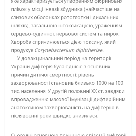
яке характеризується утворенням фібринових
плівок у місці інвазії збудника (найчастіше на
слизових оболонках ротоглотки і дихальних
шляхів), загальною інтоксикацією, ураженням
серцево-судинної, нервової систем та нирок.
Хвороба спричинюється дією токсину, який
продукує
Corynebacterium diphtheriaе.
У довакцинальний період на території
України дифтерія була однією з основних
причин дитячої смертності; рівень
захворюваності становив близько 1000 на 100
тис. населення. У другій половині XX ст. завдяки
впровадженню масової імунізації дифтерійним
анатоксином захворюваність на дифтерію в
післявоєнні роки швидко знизилася.
Сьогодні основною причиною епідемії дифтерії