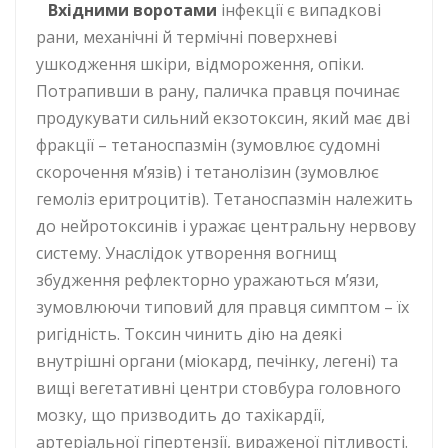
Вхідними воротами
інфекції є випадкові
рани, механічні й термічні поверхневі
ушкодження шкіри, відмороження, опіки.
Потрапивши в рану, паличка правця починає
продукувати сильний екзотоксин, який має дві
фракції – тетаноспазмін (зумовлює судомні
скорочення м’язів) і тетанолізин (зумовлює
гемоліз еритроцитів). Тетаноспазмін належить
до нейротоксинів і уражає центральну нервову
систему. Унаслідок утворення вогнищ
збудження рефлекторно уражаються м’язи,
зумовлюючи типовий для правця симптом – їх
ригідність. Токсин чинить дію на деякі
внутрішні органи (міокард, печінку, легені) та
вищі вегетативні центри стовбура головного
мозку, що призводить до тахікардії,
артеріальної гіпертензії, вираженої пітливості.