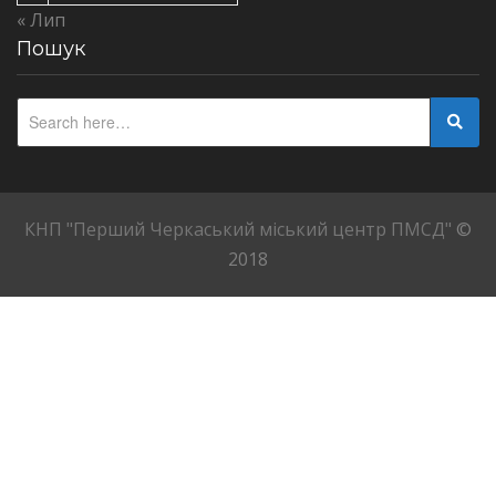
« Лип
Пошук
КНП "Перший Черкаський міський центр ПМСД"
©
2018