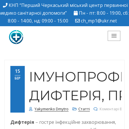
КНП “Перший Черкаський міський центр первинної
медико санітарної допомоги”
Пн - пт: 8:00 - 19:00, сб:
8:00 - 14:00, нд: 09:00 - 15:00
ch_mp1@ukr.net
КНП "Перший
Черкаський міський
15
ІМУНОПРОФІЛ
БЕР
центр ПМСД"
ДИФТЕРІЯ, П
Yakymenko Dmytro
Статті
Коментарі Вим
Дифтерія
– гостре інфекційне захворювання,