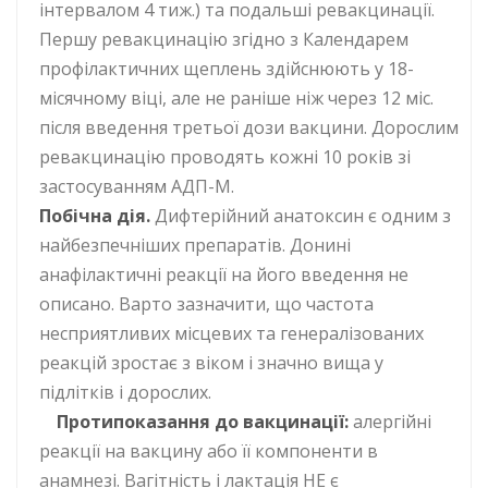
інтервалом 4 тиж.) та подальші ревакцинації.
Першу ревакцинацію згідно з Календарем
профілактичних щеплень здійснюють у 18-
місячному віці, але не раніше ніж через 12 міс.
після введення третьої дози вакцини. Дорослим
ревакцинацію проводять кожні 10 років зі
застосуванням АДП-М.
Побічна дія.
Дифтерійний анатоксин є одним з
найбезпечніших препаратів. Донині
анафілактичні реакції на його введення не
описано. Варто зазначити, що частота
несприятливих місцевих та генералізованих
реакцій зростає з віком і значно вища у
підлітків і дорослих.
Протипоказання до вакцинації:
алергійні
реакції на вакцину або її компоненти в
анамнезі. Вагітність і лактація НЕ є